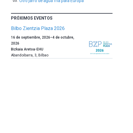
Otro jarro de agua fría para Europa
PRÓXIMOS EVENTOS
Bilbo Zientzia Plaza 2026
Un
16 de septiembre, 2026
–
4 de octubre,
año
2026
más,
Bizkaia Aretoa-EHU
Bilbao
Abandoibarra, 3
,
Bilbao
dará
la
bienvenida
al
otoño
con
la
celebración
de
la
novena
edición
de