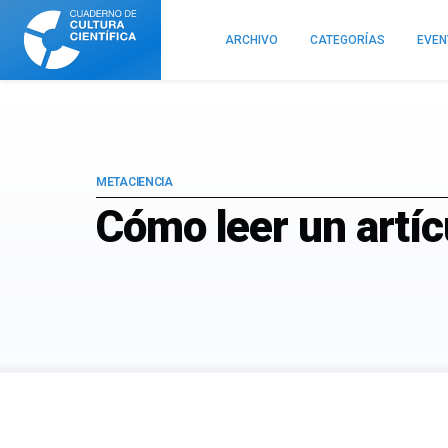
Cuaderno
de
ARCHIVO
CATEGORÍAS
EVE
Cultura
Científica
METACIENCIA
Cómo leer un artícu