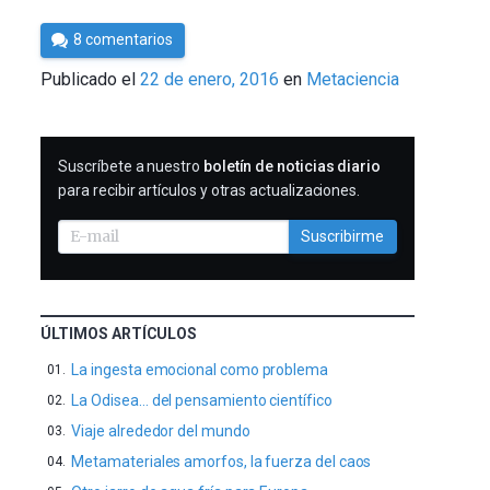
Por
8 comentarios
Cultura
Publicado el
22 de enero, 2016
en
Metaciencia
Cientifica
SUSCRIBIRME
Suscríbete a nuestro
boletín de noticias diario
para recibir artículos y otras actualizaciones.
Suscribirme
ÚLTIMOS ARTÍCULOS
La ingesta emocional como problema
La Odisea… del pensamiento científico
Viaje alrededor del mundo
Metamateriales amorfos, la fuerza del caos