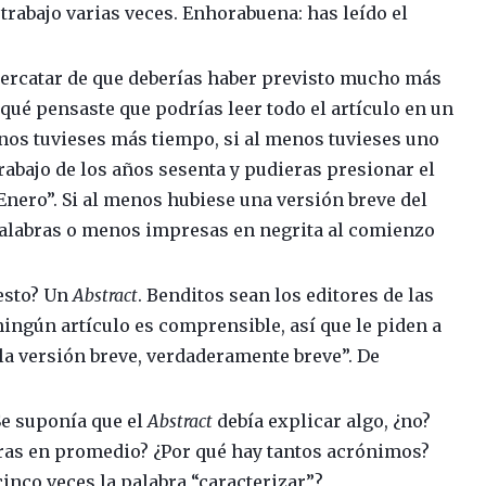
 trabajo varias veces. Enhorabuena: has leído el
ercatar de que deberías haber previsto mucho más
 qué pensaste que podrías leer todo el artículo en un
enos tuvieses más tiempo, si al menos tuvieses uno
rabajo de los años sesenta y pudieras presionar el
Enero”. Si al menos hubiese una versión breve del
palabras o menos impresas en negrita al comienzo
 esto? Un
Abstract
. Benditos sean los editores de las
ningún artículo es comprensible, así que le piden a
la versión breve, verdaderamente breve”. De
Se suponía que el
Abstract
debía explicar algo, ¿no?
bras en promedio? ¿Por qué hay tantos acrónimos?
cinco veces la palabra “caracterizar”?