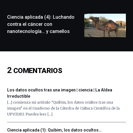
ciudad
de
monólogos,
Ciencia aplicada (4): Luchando
exposiciones,
contra el cáncer con
conferencias,
nanotecnología… y camellos
docufórums
y
espectáculos
de
ciencia
del
2
COMENTARIOS
16
de
septiembre
al
Los datos ocultos tras una imagen | ciencia | La Aldea
4
Irreductible
de
[…] comienza mi artículo “Quibim, los datos ocultos tras una
octubre.
imagen” en el Cuaderno de la Cátedra de Cultura Científica de la
La
UPV/EHU. Puedes leer […]
iniciativa,
organizada
por
Ciencia aplicada (1): Quibim, los datos ocultos…