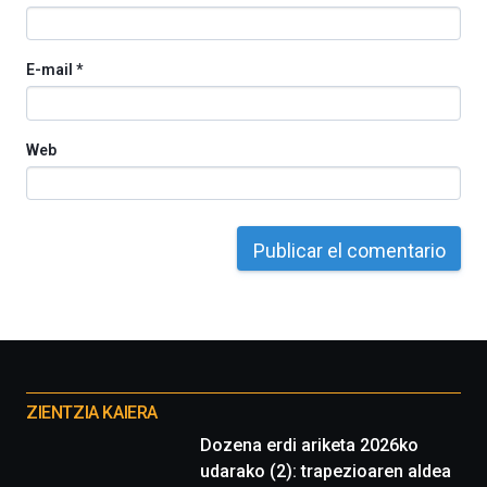
E-mail
*
Web
Otros
proyectos
ZIENTZIA KAIERA
Dozena erdi ariketa 2026ko
udarako (2): trapezioaren aldea