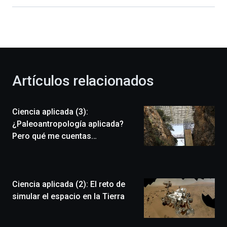
Bilbao
dará
la
bienvenida
al
otoño
con
la
Artículos relacionados
celebración
de
la
Ciencia aplicada (3):
novena
edición
¿Paleoantropología aplicada?
de
Pero qué me cuentas…
Bilbo
Zientzia
Plaza
(BZP),
Ciencia aplicada (2): El reto de
un
festival
simular el espacio en la Tierra
que
llenará
la