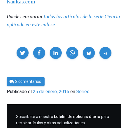
Naukas.com
Puedes encontrar
todos los artículos de la serie Ciencia
aplicada en este enlace
.
Compartir
Por
2 comentarios
Cultura
Publicado el
25 de enero, 2016
en
Series
Cientifica
SUSCRIBIRME
Suscríbete a nuestro
boletín de noticias diario
para
recibir artículos y otras actualizaciones.