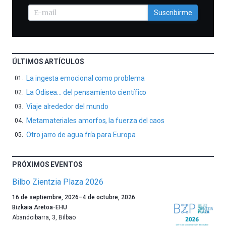
Suscribirme
ÚLTIMOS ARTÍCULOS
La ingesta emocional como problema
La Odisea… del pensamiento científico
Viaje alrededor del mundo
Metamateriales amorfos, la fuerza del caos
Otro jarro de agua fría para Europa
PRÓXIMOS EVENTOS
Bilbo Zientzia Plaza 2026
Un
16 de septiembre, 2026
–
4 de octubre, 2026
año
Bizkaia Aretoa-EHU
más,
Abandoibarra, 3
,
Bilbao