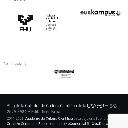
Un proyecto de:
Cátedra
Euskampus
de
Fundazioa
Cultura
Científica
de
la
UPV/EHU
Con el apoyo de:
Eusko
Jaurlaritza
-
Zientzia,
Unibertsitate
eta
Blog de la
Cátedra de Cultura Científica
de la
UPV
/
EHU
—
ISSN
2529-8984
—
Editado en Bilbao
Berrikuntza
2011-2026
Cuaderno de Cultura Científica
está bajo una licencia
saila
Creative Commons Reconocimiento-NoComercial-SinObraDerivada 4.0