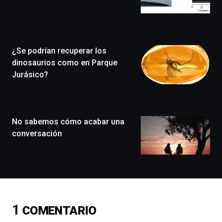
de
Bilbo
Zientzia
Plaza
(BZP),
¿Se podrían recuperar los
un
festival
dinosaurios como en Parque
que
Jurásico?
llenará
la
ciudad
de
monólogos,
No sabemos cómo acabar una
exposiciones,
conversación
conferencias,
docufórums
y
espectáculos
de
ciencia
del
1
COMENTARIO
16
de