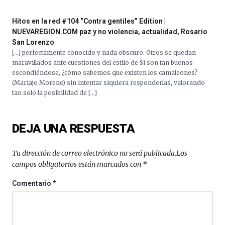
septiembre
al
Hitos en la red #104 “Contra gentiles” Edition |
4
NUEVAREGION.COM paz y no violencia, actualidad, Rosario
de
San Lorenzo
octubre.
[…] perfectamente conocido y nada obscuro. Otros se quedan
La
maravillados ante cuestiones del estilo de Si son tan buenos
iniciativa,
escondiéndose, ¿cómo sabemos que existen los camaleones?
organizada
(Mariajo Moreno) sin intentar siquiera responderlas, valorando
por
tan solo la posibilidad de […]
la
Cátedra…
DEJA UNA RESPUESTA
Tu dirección de correo electrónico no será publicada.
Los
campos obligatorios están marcados con
*
Comentario
*