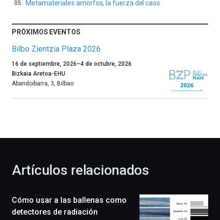
Metamateriales amorfos, la fuerza del caos
PRÓXIMOS EVENTOS
Bilbo Zientzia Plaza 2026
Un
16 de septiembre, 2026
–
4 de octubre, 2026
año
Bizkaia Aretoa-EHU
más,
Abandoibarra, 3
,
Bilbao
Bilbao
dará
la
bienvenida
al
otoño
con
la
Artículos relacionados
celebración
de
la
Cómo usar a las ballenas como
novena
edición
detectores de radiación