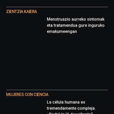
Otros
proyectos
ZIENTZIA KAIERA
Menstruazio aurreko sintomak
eta tratamendua gure inguruko
emakumeengan
MUJERES CON CIENCIA
La célula humana es
tremendamente compleja.