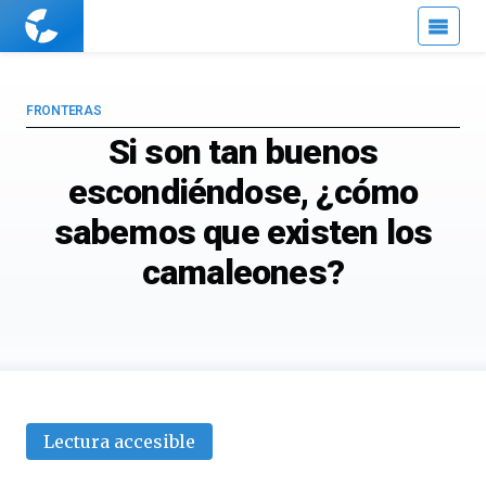
Cuaderno
de
Cultura
Científica
FRONTERAS
Si son tan buenos
escondiéndose, ¿cómo
sabemos que existen los
camaleones?
Lectura accesible