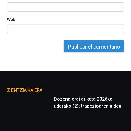
Web
Otros
proyectos
ZIENTZIA KAIERA
Dozena erdi ariketa 2026ko
udarako (2): trapezioaren aldea