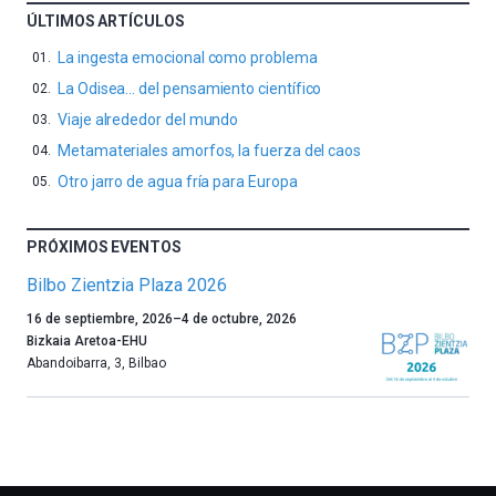
ÚLTIMOS ARTÍCULOS
La ingesta emocional como problema
La Odisea… del pensamiento científico
Viaje alrededor del mundo
Metamateriales amorfos, la fuerza del caos
Otro jarro de agua fría para Europa
PRÓXIMOS EVENTOS
Bilbo Zientzia Plaza 2026
Un
16 de septiembre, 2026
–
4 de octubre, 2026
año
Bizkaia Aretoa-EHU
más,
Abandoibarra, 3
,
Bilbao
Bilbao
dará
la
bienvenida
al
otoño