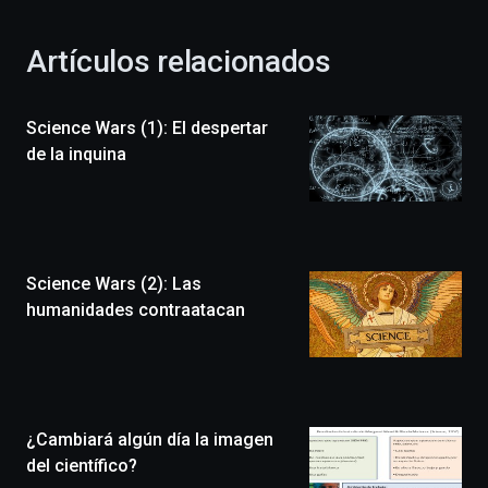
con
la
Artículos relacionados
celebración
de
la
Science Wars (1): El despertar
novena
edición
de la inquina
de
Bilbo
Zientzia
Plaza
(BZP),
Science Wars (2): Las
un
festival
humanidades contraatacan
que
llenará
la
ciudad
de
monólogos,
¿Cambiará algún día la imagen
exposiciones,
del científico?
conferencias,