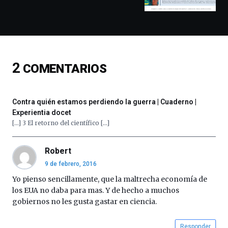
docufórums
y
espectáculos
de
ciencia
del
2
COMENTARIOS
16
de
septiembre
al
Contra quién estamos perdiendo la guerra | Cuaderno |
4
Experientia docet
de
[…] 3 El retorno del científico […]
octubre.
La
iniciativa,
Robert
organizada
9 de febrero, 2016
por
Yo pienso sencillamente, que la maltrecha economía de
la
Cátedra…
los EUA no daba para mas. Y de hecho a muchos
gobiernos no les gusta gastar en ciencia.
Responder