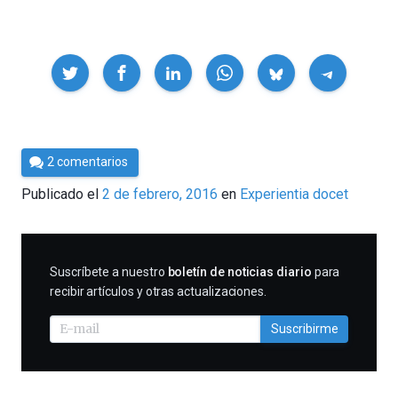
Compartir
Por
2 comentarios
César
Publicado el
2 de febrero, 2016
en
Experientia docet
Tomé
SUSCRIBIRME
Suscríbete a nuestro
boletín de noticias diario
para
recibir artículos y otras actualizaciones.
Suscribirme