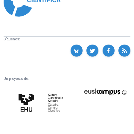
Síguenos:
Un proyecto de:
Cátedra
Euskampus
de
Fundazioa
Cultura
Científica
de
la
UPV/EHU