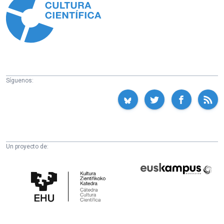
Síguenos:
Un proyecto de:
Cátedra
Euskampus
de
Fundazioa
Cultura
Científica
de
la