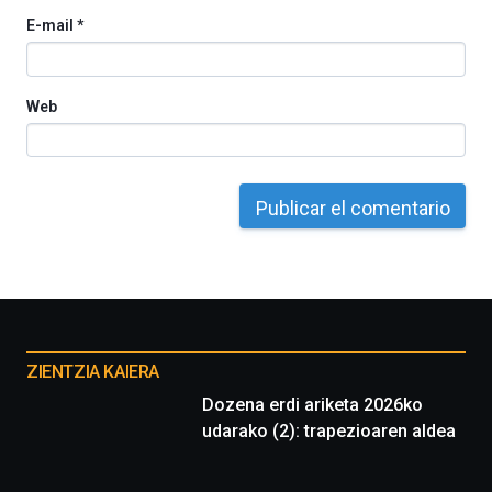
E-mail
*
Web
Otros
proyectos
ZIENTZIA KAIERA
Dozena erdi ariketa 2026ko
udarako (2): trapezioaren aldea