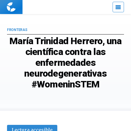
Cuaderno
de
Cultura
Científica
FRONTERAS
María Trinidad Herrero, una
científica contra las
enfermedades
neurodegenerativas
#WomeninSTEM
Lectura accesible