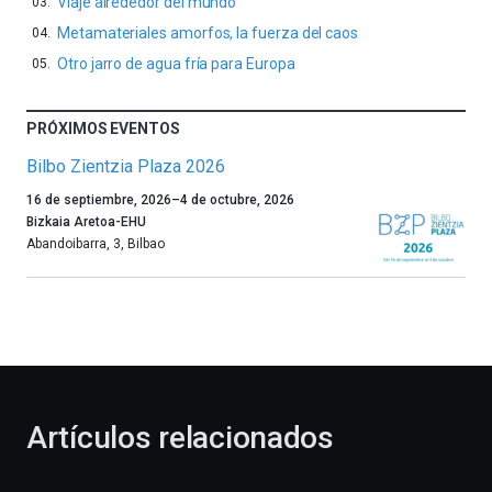
Viaje alrededor del mundo
Metamateriales amorfos, la fuerza del caos
Otro jarro de agua fría para Europa
PRÓXIMOS EVENTOS
Bilbo Zientzia Plaza 2026
Un
16 de septiembre, 2026
–
4 de octubre, 2026
año
Bizkaia Aretoa-EHU
más,
Abandoibarra, 3
,
Bilbao
Bilbao
dará
la
bienvenida
al
otoño
con
la
Artículos relacionados
celebración
de
la