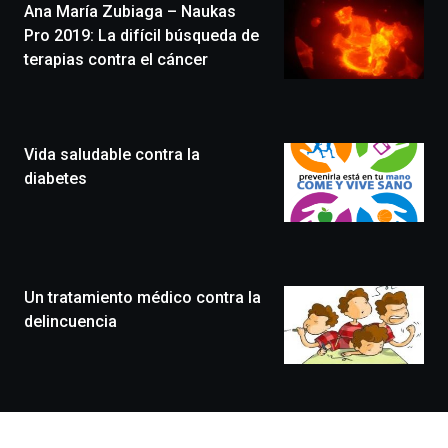
Ana María Zubiaga – Naukas
novena
edición
Pro 2019: La difícil búsqueda de
de
terapias contra el cáncer
Bilbo
Zientzia
Plaza
(BZP),
Vida saludable contra la
un
festival
diabetes
que
llenará
la
ciudad
de
monólogos,
Un tratamiento médico contra la
exposiciones,
delincuencia
conferencias,
docufórums
y
espectáculos
de
ciencia