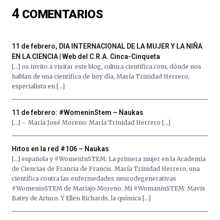
del
4
COMENTARIOS
16
de
septiembre
al
11 de febrero, DIA INTERNACIONAL DE LA MUJER Y LA NIÑA
4
EN LA CIENCIA | Web del C.R.A. Cinca-Cinqueta
de
[…] os invito a visitar este blog, cultura científica.com, dónde nos
octubre.
hablan de una científica de hoy día, María Trinidad Herrero,
La
especialista en […]
iniciativa,
organizada
por
11 de febrero: #WomeninStem – Naukas
la
[…] – María José Moreno: María Trinidad Herrero […]
Cátedra…
Hitos en la red #106 – Naukas
[…] española y #WomenInSTEM: La primera mujer en la Academia
de Ciencias de Francia de Francis. María Trinidad Herrero, una
científica contra las enfermedades neurodegenerativas
#WomeninSTEM de Mariajo Moreno. Mi #WomaninSTEM: Mavis
Batey de Arturo. Y Ellen Richards, la química […]