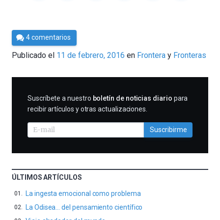
Por
4 comentarios
César
Publicado el
11 de febrero, 2016
en
Frontera
Fronteras
Tomé
SUSCRIBIRME
Suscríbete a nuestro
boletín de noticias diario
para
recibir artículos y otras actualizaciones.
Suscribirme
ÚLTIMOS ARTÍCULOS
La ingesta emocional como problema
La Odisea… del pensamiento científico