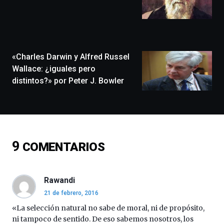
llenará
la
ciudad
de
monólogos,
«Charles Darwin y Alfred Russel
exposiciones,
conferencias,
Wallace: ¿iguales pero
docufórums
distintos?» por Peter J. Bowler
y
espectáculos
de
ciencia
del
16
9
COMENTARIOS
de
septiembre
al
4
Rawandi
de
21 de febrero, 2016
octubre.
La
«La selección natural no sabe de moral, ni de propósito,
iniciativa,
ni tampoco de sentido. De eso sabemos nosotros, los