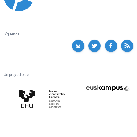
Síguenos:
Un proyecto de:
Cátedra
Euskampus
de
Fundazioa
Cultura
Científica
de
la
UPV/EHU