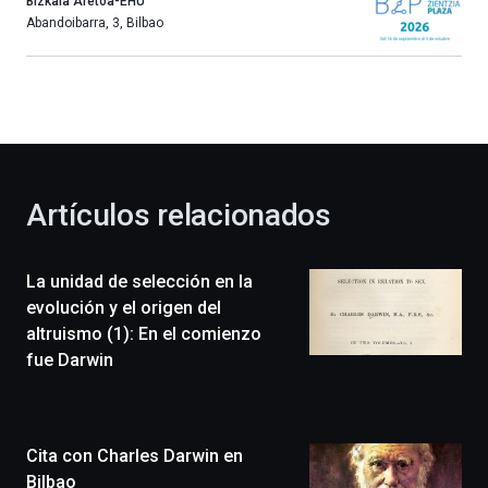
año
Bizkaia Aretoa-EHU
más,
Abandoibarra, 3
,
Bilbao
Bilbao
dará
la
bienvenida
al
otoño
con
la
Artículos relacionados
celebración
de
la
La unidad de selección en la
novena
edición
evolución y el origen del
de
altruismo (1): En el comienzo
Bilbo
fue Darwin
Zientzia
Plaza
(BZP),
un
Cita con Charles Darwin en
festival
que
Bilbao