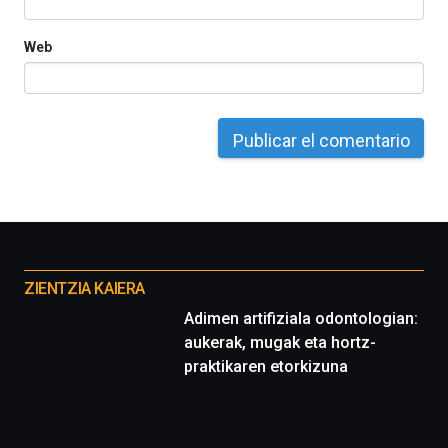
Web
Otros
proyectos
ZIENTZIA KAIERA
Adimen artifiziala odontologian:
aukerak, mugak eta hortz-
praktikaren etorkizuna