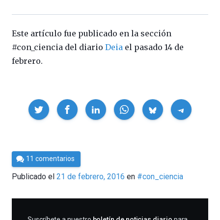
Este artículo fue publicado en la sección
#con_ciencia del diario
Deia
el pasado 14 de
febrero.
Compartir
Por
11 comentarios
Cultura
Publicado el
21 de febrero, 2016
en
#con_ciencia
Cientifica
SUSCRIBIRME
Suscríbete a nuestro
boletín de noticias diario
para