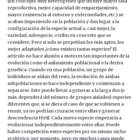
(un concepto muy heterogéneo que incluye mayor tasa
reproductiva, mejor capacidad de emparejamiento,
mayor resistencia al entorno y enfermedades, etc.) se
acaban imponiendo en la población y dan lugar a la
configuración de la especie actual o, casi mejor, la
variedad, subespecie, o tribu en concreto que se
considere. Pero si solo se perpetúan los más aptos, los
mejor adaptados ¿cómo existen tantas especies? El
artículo no hace alusión a motores tan importantes de la
evolución como el asilamiento poblacional o la deriva
genética. Cuando en una población, un grupo de
individuos se aíslan del resto, la evolución de ambas
subpoblaciones se hace independiente y comienzan a
separarse. Esto puede llevar a generar a la larga dos (o
más, dependerá del número de grupos aislados) especies
diferentes que, si se diera el caso de que se volviesen a
reunir, ya no podrían cruzarse entre ellas y generar
descendencia fértil. Cada nueva especie empezaría a
evolucionar independientemente entre ellas. Puede
haber competición entre especies por un mismo nicho
ecológico, por supuesto, pero en muchos casos puede