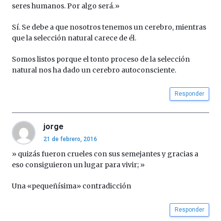
organizada
seres humanos. Por algo será.»
por
la
Sí. Se debe a que nosotros tenemos un cerebro, mientras
Cátedra…
que la selección natural carece de él.
Somos listos porque el tonto proceso de la selección
natural nos ha dado un cerebro autoconsciente.
Responder
jorge
21 de febrero, 2016
» quizás fueron crueles con sus semejantes y gracias a
eso consiguieron un lugar para vivir; »
Una «pequeñísima» contradicción
Responder