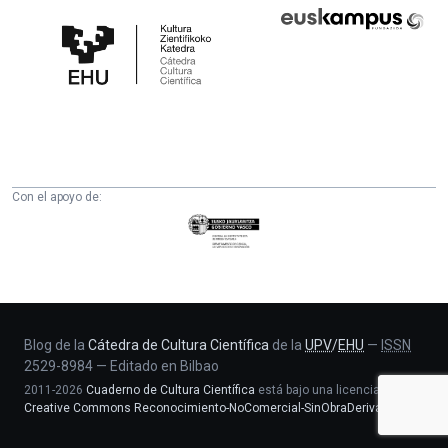
Cátedra
Euskampus
de
Fundazioa
Cultura
Científica
de
la
UPV/EHU
Con el apoyo de:
Eusko
Jaurlaritza
-
Zientzia,
Unibertsitate
eta
Blog de la
Cátedra de Cultura Científica
de la
UPV
/
EHU
—
ISSN
2529-8984
—
Editado en Bilbao
Berrikuntza
2011-2026
Cuaderno de Cultura Científica
está bajo una licencia
saila
Creative Commons Reconocimiento-NoComercial-SinObraDerivada 4.0