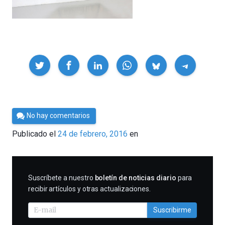
Compartir
Por
No hay comentarios
César
Publicado el
24 de febrero, 2016
en
Tomé
SUSCRIBIRME
Suscríbete a nuestro
boletín de noticias diario
para
recibir artículos y otras actualizaciones.
Suscribirme