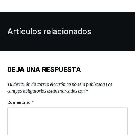
bienvenida
al
otoño
con
la
Artículos relacionados
celebración
de
la
novena
edición
de
DEJA UNA RESPUESTA
Bilbo
Zientzia
Plaza
Tu dirección de correo electrónico no será publicada.
Los
(BZP),
campos obligatorios están marcados con
*
un
festival
Comentario
*
que
llenará
la
ciudad
de
monólogos,