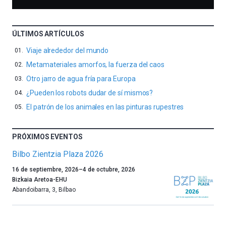
ÚLTIMOS ARTÍCULOS
Viaje alrededor del mundo
Metamateriales amorfos, la fuerza del caos
Otro jarro de agua fría para Europa
¿Pueden los robots dudar de sí mismos?
El patrón de los animales en las pinturas rupestres
PRÓXIMOS EVENTOS
Bilbo Zientzia Plaza 2026
Un
16 de septiembre, 2026
–
4 de octubre, 2026
año
Bizkaia Aretoa-EHU
más,
Abandoibarra, 3
,
Bilbao
Bilbao
dará
la