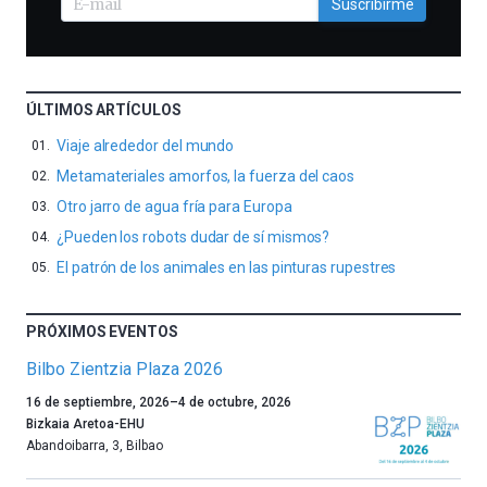
Suscribirme
ÚLTIMOS ARTÍCULOS
Viaje alrededor del mundo
Metamateriales amorfos, la fuerza del caos
Otro jarro de agua fría para Europa
¿Pueden los robots dudar de sí mismos?
El patrón de los animales en las pinturas rupestres
PRÓXIMOS EVENTOS
Bilbo Zientzia Plaza 2026
Un
16 de septiembre, 2026
–
4 de octubre, 2026
año
Bizkaia Aretoa-EHU
más,
Abandoibarra, 3
,
Bilbao
Bilbao