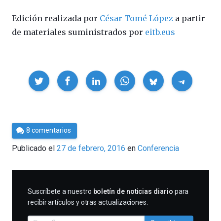
Edición realizada por
César Tomé López
a partir
de materiales suministrados por
eitb.eus
Compartir
Por
8 comentarios
César
Publicado el
27 de febrero, 2016
en
Conferencia
Tomé
SUSCRIBIRME
Suscríbete a nuestro
boletín de noticias diario
para
recibir artículos y otras actualizaciones.