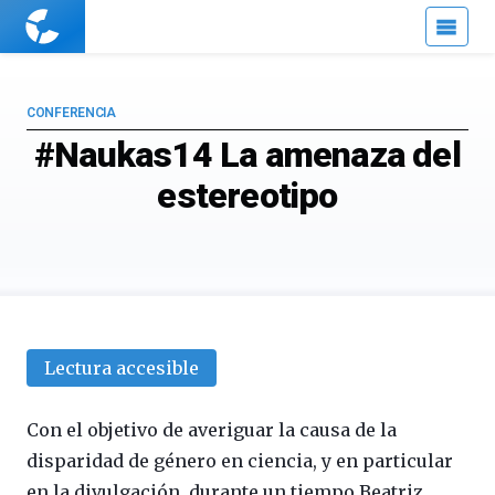
Cuaderno
de
Cultura
Científica
CONFERENCIA
#Naukas14 La amenaza del
estereotipo
Lectura accesible
Con el objetivo de averiguar la causa de la
disparidad de género en ciencia, y en particular
en la divulgación, durante un tiempo Beatriz