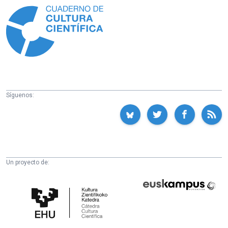
Síguenos:
Un proyecto de:
Cátedra
Euskampus
de
Fundazioa
Cultura
Científica
de