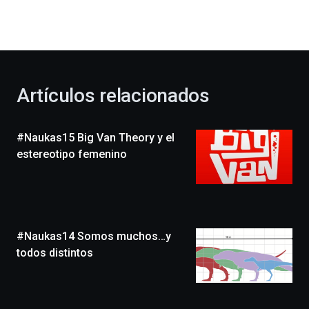
dará
la
bienvenida
al
otoño
con
la
Artículos relacionados
celebración
de
la
#Naukas15 Big Van Theory y el
novena
edición
estereotipo femenino
de
Bilbo
Zientzia
Plaza
(BZP),
#Naukas14 Somos muchos…y
un
festival
todos distintos
que
llenará
la
ciudad