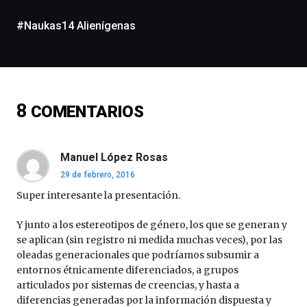
de
monólogos,
#Naukas14 Alienígenas
exposiciones,
conferencias,
docufórums
y
espectáculos
8
de
COMENTARIOS
ciencia
del
16
Manuel López Rosas
de
septiembre
29 de febrero, 2016
al
Super interesante la presentación.
4
de
Y junto a los estereotipos de género, los que se generan y
octubre.
se aplican (sin registro ni medida muchas veces), por las
La
oleadas generacionales que podríamos subsumir a
iniciativa,
entornos étnicamente diferenciados, a grupos
organizada
por
articulados por sistemas de creencias, y hasta a
la
diferencias generadas por la información dispuesta y