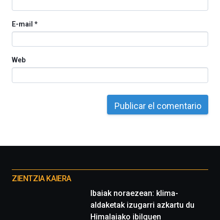
E-mail
*
Web
Otros
proyectos
ZIENTZIA KAIERA
Ibaiak noraezean: klima-
aldaketak izugarri azkartu du
Himalaiako ibilguen