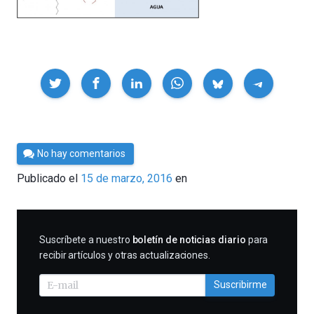
Compartir
Por
No hay comentarios
César
Publicado el
15 de marzo, 2016
en
Tomé
SUSCRIBIRME
Suscríbete a nuestro
boletín de noticias diario
para
recibir artículos y otras actualizaciones.
Suscribirme