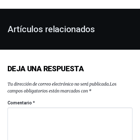
al
otoño
con
la
Artículos relacionados
celebración
de
la
novena
edición
de
DEJA UNA RESPUESTA
Bilbo
Zientzia
Plaza
Tu dirección de correo electrónico no será publicada.
Los
(BZP),
campos obligatorios están marcados con
*
un
festival
Comentario
*
que
llenará
la
ciudad
de
monólogos,