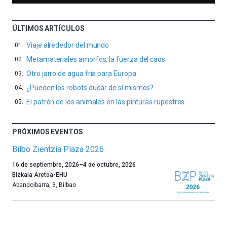
ÚLTIMOS ARTÍCULOS
Viaje alrededor del mundo
Metamateriales amorfos, la fuerza del caos
Otro jarro de agua fría para Europa
¿Pueden los robots dudar de sí mismos?
El patrón de los animales en las pinturas rupestres
PRÓXIMOS EVENTOS
Bilbo Zientzia Plaza 2026
Un
16 de septiembre, 2026
–
4 de octubre, 2026
año
Bizkaia Aretoa-EHU
más,
Abandoibarra, 3
,
Bilbao
Bilbao
dará
la
bienvenida