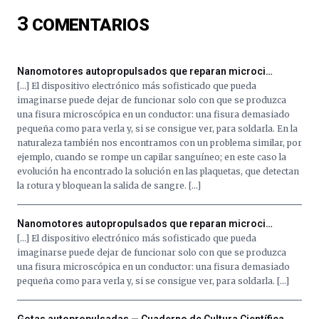
del
3
COMENTARIOS
16
de
septiembre
al
Nanomotores autopropulsados que reparan microci…
4
[…] El dispositivo electrónico más sofisticado que pueda
de
imaginarse puede dejar de funcionar solo con que se produzca
octubre.
una fisura microscópica en un conductor: una fisura demasiado
La
pequeña como para verla y, si se consigue ver, para soldarla. En la
iniciativa,
naturaleza también nos encontramos con un problema similar, por
organizada
ejemplo, cuando se rompe un capilar sanguíneo; en este caso la
por
evolución ha encontrado la solución en las plaquetas, que detectan
la
la rotura y bloquean la salida de sangre. […]
Cátedra…
Nanomotores autopropulsados que reparan microci…
[…] El dispositivo electrónico más sofisticado que pueda
imaginarse puede dejar de funcionar solo con que se produzca
una fisura microscópica en un conductor: una fisura demasiado
pequeña como para verla y, si se consigue ver, para soldarla. […]