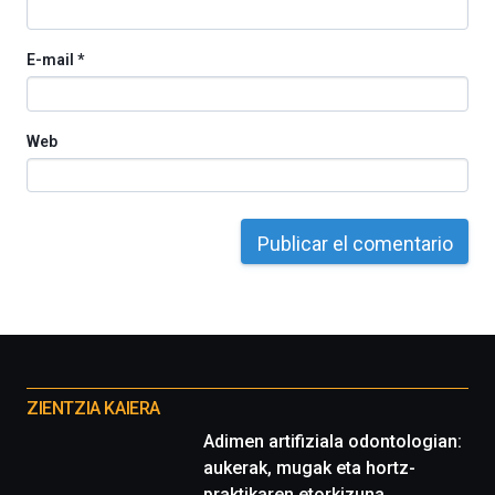
E-mail
*
Web
Otros
proyectos
ZIENTZIA KAIERA
Adimen artifiziala odontologian:
aukerak, mugak eta hortz-
praktikaren etorkizuna