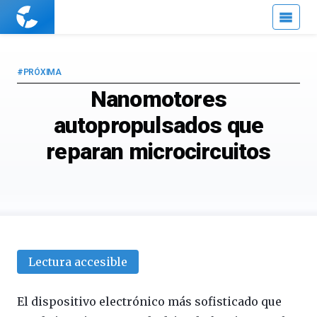
Cuaderno
de
Cultura
Científica
#PRÓXIMA
Nanomotores
autopropulsados que
reparan microcircuitos
Lectura accesible
El dispositivo electrónico más sofisticado que