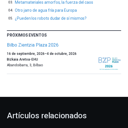
Metamateriales amorfos, la fuerza del caos
Otro jarro de agua fría para Europa
¿Pueden los robots dudar de sí mismos?
PRÓXIMOS EVENTOS
Bilbo Zientzia Plaza 2026
Un
16 de septiembre, 2026
–
4 de octubre, 2026
año
Bizkaia Aretoa-EHU
más,
Abandoibarra, 3
,
Bilbao
Bilbao
dará
la
bienvenida
al
otoño
con
la
Artículos relacionados
celebración
de
la