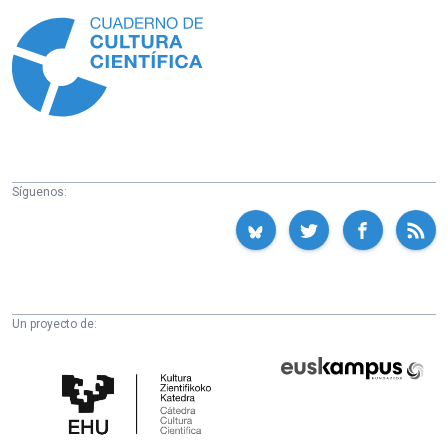
Información
Síguenos:
Un proyecto de:
Cátedra
Euskampus
de
Fundazioa
Cultura
Científica
de