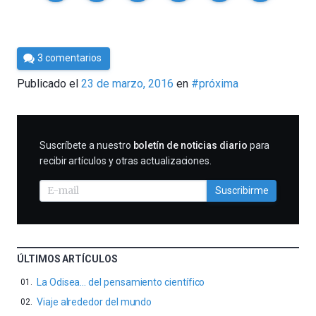
Por
3 comentarios
César
Publicado el
23 de marzo, 2016
en
#próxima
Tomé
SUSCRIBIRME
Suscríbete a nuestro
boletín de noticias diario
para
recibir artículos y otras actualizaciones.
Suscribirme
ÚLTIMOS ARTÍCULOS
La Odisea… del pensamiento científico
Viaje alrededor del mundo