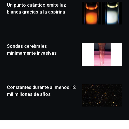
Un punto cuántico emite luz
novena
edición
blanca gracias a la aspirina
de
Bilbo
Zientzia
Plaza
(BZP),
Sondas cerebrales
un
festival
mínimamente invasivas
que
llenará
la
ciudad
de
monólogos,
Constantes durante al menos 12
exposiciones,
mil millones de años
conferencias,
docufórums
y
espectáculos
de
ciencia