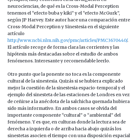
neurociencias, de qué es la Cross-Modal Perception
tenemos el “efecto buba y kiki” y el “efecto McGurk”,
según JP Harvey. Este autor hace una comparación entre
Cross-Modal Perception y Sinestesia en el siguiente
artículo
http://www.ncbi.nlm.nih.gov/pmc/articles/PMC3670440/
.
El artículo recoge de forma clara las corrientes y las
hipótesis más destacadas sobre el estudio de ambos
fenómenos. Interesante y recomendable leerlo.
Otro punto que la ponente no toca es la componente
cultural de la sinestesia. Quizás si se hubiera explicado
mejor la cuestión de la sinestesia espacio-temporal y el
ejemplo del sinesteta de las estaciones de Londres en vez
de ceñirse a la anécdota de la salchicha quemada hubiera
sido más informativo. En ambos casos se olvida del
importante componente “cultural” o “ambiental” del
fenómeno. Y es que, en culturas donde la lectura sea de
derecha a izquierda o de arriba hacia abajo quizás los
sinestetas asocien el tiempo con una disposición espacial