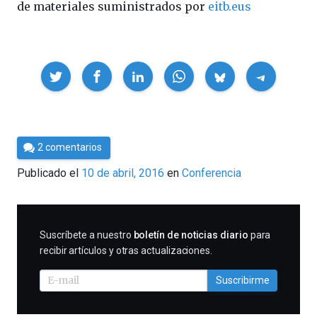
de materiales suministrados por
eitb.eus
Compartir
Por
2 comentarios
César
Publicado el
10 de abril, 2016
en
Conferencia
Tomé
SUSCRIBIRME
Suscríbete a nuestro
boletín de noticias diario
para
recibir artículos y otras actualizaciones.
Suscribirme