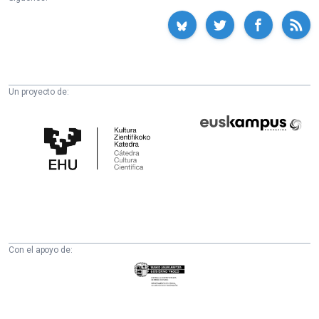
Un proyecto de:
Cátedra
Euskampus
de
Fundazioa
Cultura
Científica
de
la
UPV/EHU
Con el apoyo de:
Eusko
Jaurlaritza
-