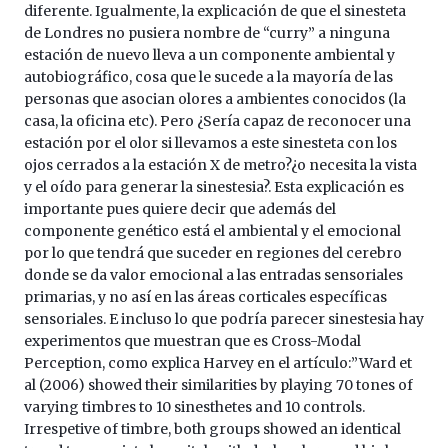
diferente. Igualmente, la explicación de que el sinesteta
de Londres no pusiera nombre de “curry” a ninguna
estación de nuevo lleva a un componente ambiental y
autobiográfico, cosa que le sucede a la mayoría de las
personas que asocian olores a ambientes conocidos (la
casa, la oficina etc). Pero ¿Sería capaz de reconocer una
estación por el olor si llevamos a este sinesteta con los
ojos cerrados a la estación X de metro?¿o necesita la vista
y el oído para generar la sinestesia?. Esta explicación es
importante pues quiere decir que además del
componente genético está el ambiental y el emocional
por lo que tendrá que suceder en regiones del cerebro
donde se da valor emocional a las entradas sensoriales
primarias, y no así en las áreas corticales específicas
sensoriales. E incluso lo que podría parecer sinestesia hay
experimentos que muestran que es Cross-Modal
Perception, como explica Harvey en el artículo:”Ward et
al (2006) showed their similarities by playing 70 tones of
varying timbres to 10 sinesthetes and 10 controls.
Irrespetive of timbre, both groups showed an identical