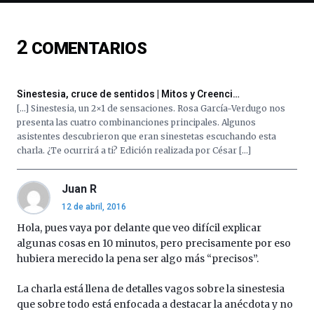
conferencias,
docufórums
y
2
COMENTARIOS
espectáculos
de
ciencia
Sinestesia, cruce de sentidos | Mitos y Creenci…
del
[…] Sinestesia, un 2×1 de sensaciones. Rosa García-Verdugo nos
16
presenta las cuatro combinanciones principales. Algunos
de
asistentes descubrieron que eran sinestetas escuchando esta
septiembre
charla. ¿Te ocurrirá a ti? Edición realizada por César […]
al
4
de
Juan R
octubre.
12 de abril, 2016
La
iniciativa,
Hola, pues vaya por delante que veo difícil explicar
organizada
algunas cosas en 10 minutos, pero precisamente por eso
por
hubiera merecido la pena ser algo más “precisos”.
la
Cátedra…
La charla está llena de detalles vagos sobre la sinestesia
que sobre todo está enfocada a destacar la anécdota y no