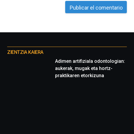
Otros
proyectos
ZIENTZIA KAIERA
Adimen artifiziala odontologian:
aukerak, mugak eta hortz-
praktikaren etorkizuna