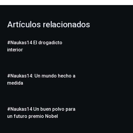
al
otoño
con
la
Artículos relacionados
celebración
de
la
#Naukas14 El drogadicto
novena
edición
interior
de
Bilbo
Zientzia
Plaza
#Naukas14: Un mundo hecho a
(BZP),
medida
un
festival
que
llenará
la
#Naukas14 Un buen polvo para
ciudad
un futuro premio Nobel
de
monólogos,
exposiciones,