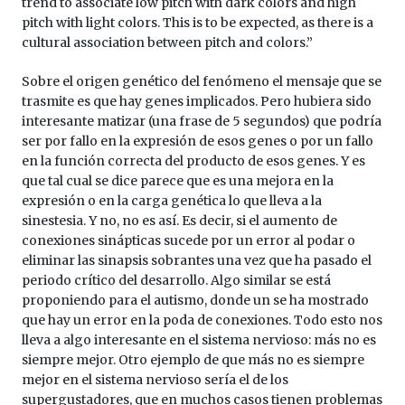
trend to associate low pitch with dark colors and high
pitch with light colors. This is to be expected, as there is a
cultural association between pitch and colors.”
Sobre el origen genético del fenómeno el mensaje que se
trasmite es que hay genes implicados. Pero hubiera sido
interesante matizar (una frase de 5 segundos) que podría
ser por fallo en la expresión de esos genes o por un fallo
en la función correcta del producto de esos genes. Y es
que tal cual se dice parece que es una mejora en la
expresión o en la carga genética lo que lleva a la
sinestesia. Y no, no es así. Es decir, si el aumento de
conexiones sinápticas sucede por un error al podar o
eliminar las sinapsis sobrantes una vez que ha pasado el
periodo crítico del desarrollo. Algo similar se está
proponiendo para el autismo, donde un se ha mostrado
que hay un error en la poda de conexiones. Todo esto nos
lleva a algo interesante en el sistema nervioso: más no es
siempre mejor. Otro ejemplo de que más no es siempre
mejor en el sistema nervioso sería el de los
supergustadores, que en muchos casos tienen problemas