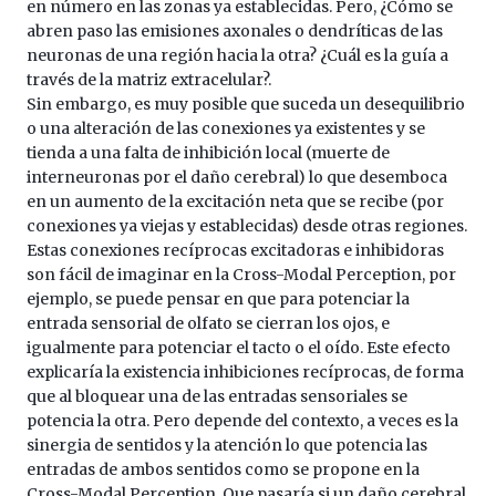
en número en las zonas ya establecidas. Pero, ¿Cómo se
abren paso las emisiones axonales o dendríticas de las
neuronas de una región hacia la otra? ¿Cuál es la guía a
través de la matriz extracelular?.
Sin embargo, es muy posible que suceda un desequilibrio
o una alteración de las conexiones ya existentes y se
tienda a una falta de inhibición local (muerte de
interneuronas por el daño cerebral) lo que desemboca
en un aumento de la excitación neta que se recibe (por
conexiones ya viejas y establecidas) desde otras regiones.
Estas conexiones recíprocas excitadoras e inhibidoras
son fácil de imaginar en la Cross-Modal Perception, por
ejemplo, se puede pensar en que para potenciar la
entrada sensorial de olfato se cierran los ojos, e
igualmente para potenciar el tacto o el oído. Este efecto
explicaría la existencia inhibiciones recíprocas, de forma
que al bloquear una de las entradas sensoriales se
potencia la otra. Pero depende del contexto, a veces es la
sinergia de sentidos y la atención lo que potencia las
entradas de ambos sentidos como se propone en la
Cross-Modal Perception. Que pasaría si un daño cerebral