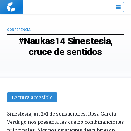
Cuaderno
de
Cultura
Científica
CONFERENCIA
#Naukas14 Sinestesia,
cruce de sentidos
Lectura accesible
Sinestesia, un 2×1 de sensaciones. Rosa García-
Verdugo nos presenta las cuatro combinanciones
principales. Algunos asistentes descubrieron