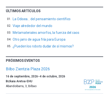
ÚLTIMOS ARTÍCULOS
La Odisea… del pensamiento científico
Viaje alrededor del mundo
Metamateriales amorfos, la fuerza del caos
Otro jarro de agua fría para Europa
¿Pueden los robots dudar de sí mismos?
PRÓXIMOS EVENTOS
Bilbo Zientzia Plaza 2026
Un
16 de septiembre, 2026
–
4 de octubre, 2026
año
Bizkaia Aretoa-EHU
más,
Abandoibarra, 3
,
Bilbao
Bilbao
dará
la
bienvenida