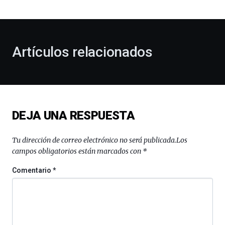
bienvenida
al
otoño
con
la
Artículos relacionados
celebración
de
la
novena
edición
de
DEJA UNA RESPUESTA
Bilbo
Zientzia
Plaza
Tu dirección de correo electrónico no será publicada.
Los
(BZP),
campos obligatorios están marcados con
*
un
festival
Comentario
*
que
llenará
la
ciudad
de
monólogos,