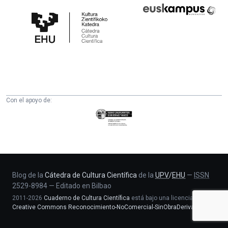
Cátedra
Euskampus
de
Fundazioa
Cultura
Científica
de
la
UPV/EHU
Con el apoyo de:
Eusko
Jaurlaritza
-
Zientzia,
Unibertsitate
eta
Blog de la
Cátedra de Cultura Científica
de la
UPV
/
EHU
—
ISSN
2529-8984
—
Editado en Bilbao
Berrikuntza
2011-2026
Cuaderno de Cultura Científica
está bajo una licencia
saila
Creative Commons Reconocimiento-NoComercial-SinObraDerivada 4.0