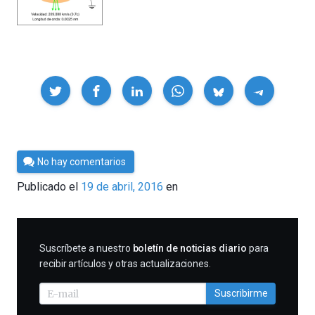
Compartir
Por
No hay comentarios
César
Publicado el
19 de abril, 2016
en
Tomé
SUSCRIBIRME
Suscríbete a nuestro
boletín de noticias diario
para
recibir artículos y otras actualizaciones.
Suscribirme