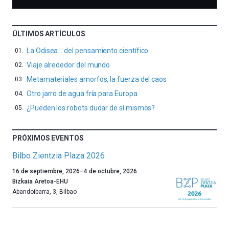
ÚLTIMOS ARTÍCULOS
La Odisea… del pensamiento científico
Viaje alrededor del mundo
Metamateriales amorfos, la fuerza del caos
Otro jarro de agua fría para Europa
¿Pueden los robots dudar de sí mismos?
PRÓXIMOS EVENTOS
Bilbo Zientzia Plaza 2026
Un
16 de septiembre, 2026
–
4 de octubre, 2026
año
Bizkaia Aretoa-EHU
más,
Abandoibarra, 3
,
Bilbao
Bilbao
dará
la