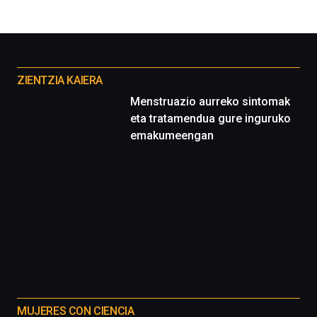
Otros
proyectos
ZIENTZIA KAIERA
Menstruazio aurreko sintomak
eta tratamendua gure inguruko
emakumeengan
MUJERES CON CIENCIA