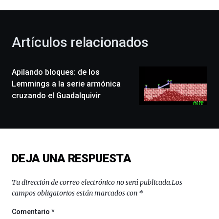
al
otoño
con
la
Artículos relacionados
celebración
de
la
Apilando bloques: de los
novena
edición
Lemmings a la serie armónica
de
cruzando el Guadalquivir
Bilbo
Zientzia
Plaza
(BZP),
un
festival
DEJA UNA RESPUESTA
que
llenará
la
Tu dirección de correo electrónico no será publicada.
Los
ciudad
campos obligatorios están marcados con
*
de
monólogos,
Comentario
*