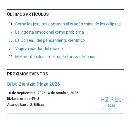
ÚLTIMOS ARTÍCULOS
Cómo los jesuitas domaron al dragón chino de los eclipses
La ingesta emocional como problema
La Odisea… del pensamiento científico
Viaje alrededor del mundo
Metamateriales amorfos, la fuerza del caos
PRÓXIMOS EVENTOS
Bilbo Zientzia Plaza 2026
Un
16 de septiembre, 2026
–
4 de octubre, 2026
año
Bizkaia Aretoa-EHU
más,
Abandoibarra, 3
,
Bilbao
Bilbao
dará
la
bienvenida