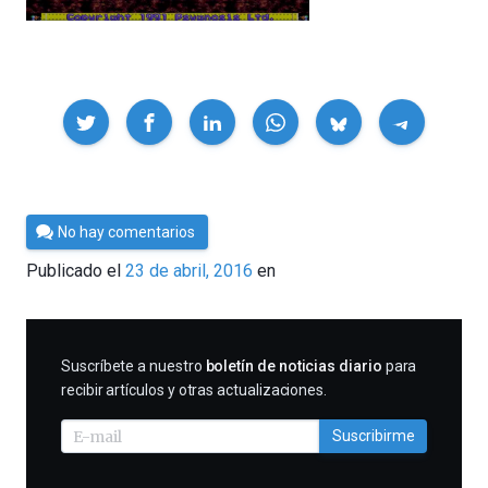
Compartir
Por
No hay comentarios
Cultura
Publicado el
23 de abril, 2016
en
Cientifica
SUSCRIBIRME
Suscríbete a nuestro
boletín de noticias diario
para
recibir artículos y otras actualizaciones.
Suscribirme