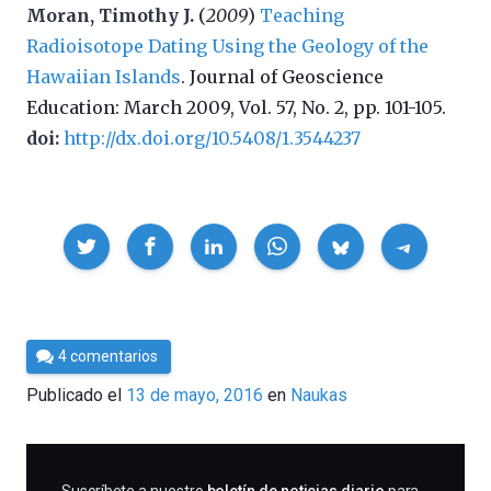
Moran, Timothy J.
(
2009
)
Teaching
Radioisotope Dating Using the Geology of the
Hawaiian Islands
. Journal of Geoscience
Education: March 2009, Vol. 57, No. 2, pp. 101-105.
doi:
http://dx.doi.org/10.5408/1.3544237
Compartir
Por
4 comentarios
Cultura
Publicado el
13 de mayo, 2016
en
Naukas
Cientifica
SUSCRIBIRME