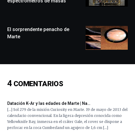
espectrómetros de masas
llenará
la
ciudad
de
monólogos,
El sorprendente penacho de
exposiciones,
Marte
conferencias,
docufórums
y
espectáculos
de
ciencia
del
4
COMENTARIOS
16
de
septiembre
al
Datación K-Ar y las edades de Marte | Na…
4
[…] Sol 279 de la misión Curiosity en Marte. 19 de mayo de 2013 del
de
calendario convencional. En la ligera depresión conocida como
octubre.
Yellowknife Bay, inmersa en el cráter Gale, el rover se dispone a
La
perforar en la roca Cumberland un agujero de 1,6 cm […]
iniciativa,