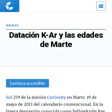
Cuaderno
de
Cultura
Científica
NAUKAS
Datación K-Ar y las edades
de Marte
Lectura accesible
Sol
279 de la misión
Curiosity
en Marte. 19 de
mayo de 2013 del calendario convencional. En la
ligera depresión conocida como Yellowknife Bay,