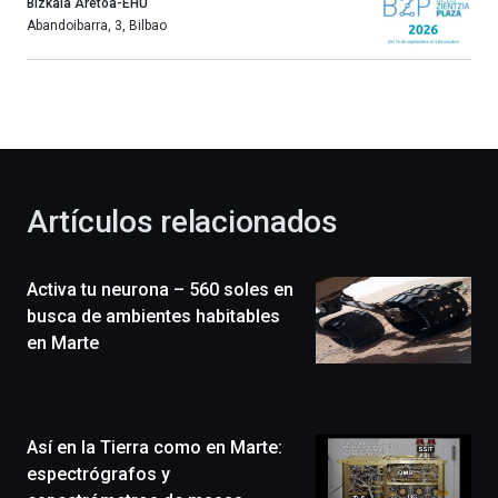
año
Bizkaia Aretoa-EHU
más,
Abandoibarra, 3
,
Bilbao
Bilbao
dará
la
bienvenida
al
otoño
con
la
Artículos relacionados
celebración
de
la
Activa tu neurona – 560 soles en
novena
edición
busca de ambientes habitables
de
en Marte
Bilbo
Zientzia
Plaza
(BZP),
Así en la Tierra como en Marte:
un
festival
espectrógrafos y
que