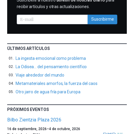
Suscríbete a nuestro
boletín de noticias diario
para
recibir artículos y otras actualizaciones.
Suscribirme
ÚLTIMOS ARTÍCULOS
La ingesta emocional como problema
La Odisea… del pensamiento científico
Viaje alrededor del mundo
Metamateriales amorfos, la fuerza del caos
Otro jarro de agua fría para Europa
PRÓXIMOS EVENTOS
Bilbo Zientzia Plaza 2026
Un
16 de septiembre, 2026
–
4 de octubre, 2026