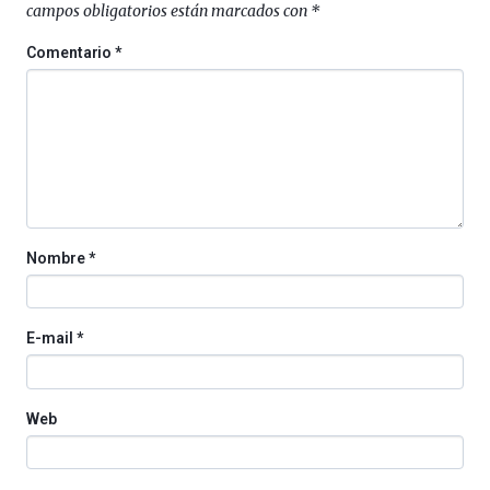
campos obligatorios están marcados con
*
4
de
Comentario
*
octubre.
La
iniciativa,
organizada
por
la
Cátedra…
Nombre
*
E-mail
*
Web