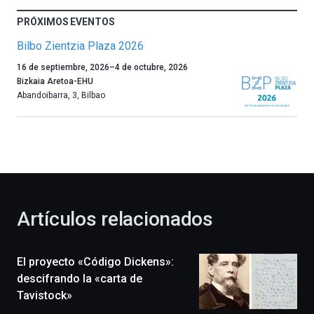
PRÓXIMOS EVENTOS
Bilbo Zientzia Plaza 2026
Un
16 de septiembre, 2026
–
4 de octubre, 2026
año
Bizkaia Aretoa-EHU
más,
Abandoibarra, 3
,
Bilbao
Bilbao
dará
la
bienvenida
al
otoño
con
la
Artículos relacionados
celebración
de
la
El proyecto «Código Dickens»:
novena
edición
descifrando la «carta de
de
Tavistock»
Bilbo