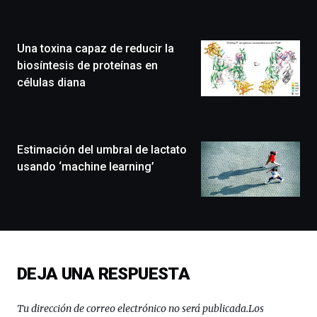
Zientzia
Plaza
(BZP),
Una toxina capaz de reducir la
un
festival
biosíntesis de proteínas en
que
células diana
llenará
la
ciudad
de
monólogos,
Estimación del umbral de lactato
exposiciones,
usando ‘machine learning’
conferencias,
docufórums
y
espectáculos
de
ciencia
del
DEJA UNA RESPUESTA
16
de
septiembre
Tu dirección de correo electrónico no será publicada.
Los
al