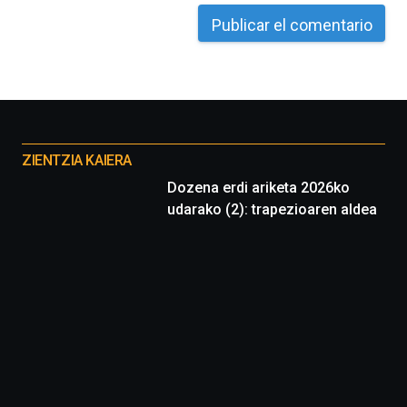
Otros
proyectos
ZIENTZIA KAIERA
Dozena erdi ariketa 2026ko
udarako (2): trapezioaren aldea