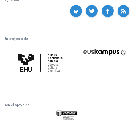
Un proyecto de:
Cátedra
Euskampus
de
Fundazioa
Cultura
Científica
de
la
UPV/EHU
Con el apoyo de:
Eusko
Jaurlaritza
-