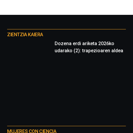
Otros
proyectos
ZIENTZIA KAIERA
Dozena erdi ariketa 2026ko
udarako (2): trapezioaren aldea
MUJERES CON CIENCIA