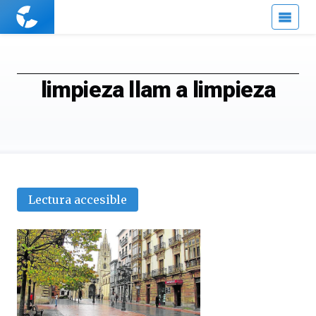
Cuaderno
de
Cultura
Científica
limpieza llam a limpieza
Lectura accesible