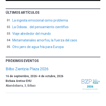
ÚLTIMOS ARTÍCULOS
La ingesta emocional como problema
La Odisea… del pensamiento científico
Viaje alrededor del mundo
Metamateriales amorfos, la fuerza del caos
Otro jarro de agua fría para Europa
PRÓXIMOS EVENTOS
Bilbo Zientzia Plaza 2026
Un
16 de septiembre, 2026
–
4 de octubre, 2026
año
Bizkaia Aretoa-EHU
más,
Abandoibarra, 3
,
Bilbao
Bilbao
dará
la
bienvenida