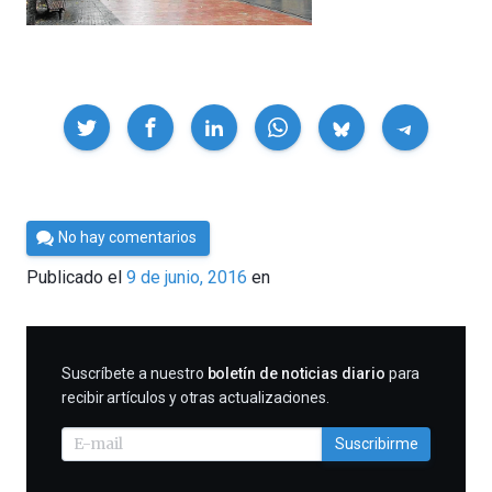
Compartir
Por
No hay comentarios
César
Publicado el
9 de junio, 2016
en
Tomé
SUSCRIBIRME
Suscríbete a nuestro
boletín de noticias diario
para
recibir artículos y otras actualizaciones.
Suscribirme