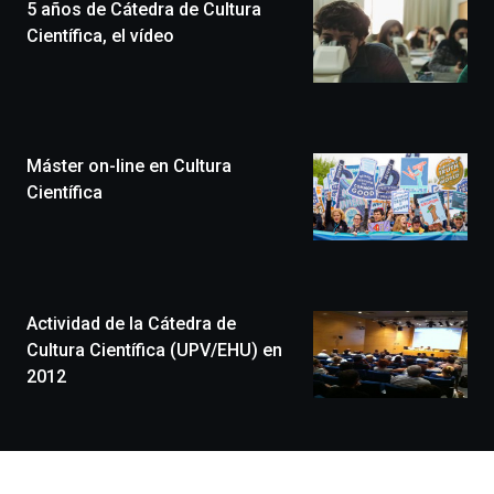
5 años de Cátedra de Cultura
novena
edición
Científica, el vídeo
de
Bilbo
Zientzia
Plaza
(BZP),
Máster on-line en Cultura
un
festival
Científica
que
llenará
la
ciudad
de
monólogos,
Actividad de la Cátedra de
exposiciones,
Cultura Científica (UPV/EHU) en
conferencias,
2012
docufórums
y
espectáculos
de
ciencia