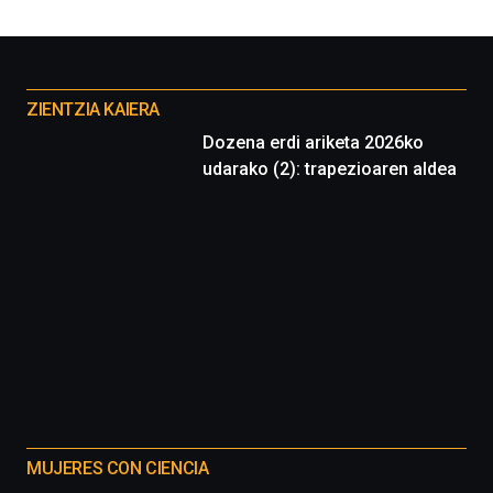
Otros
proyectos
ZIENTZIA KAIERA
Dozena erdi ariketa 2026ko
udarako (2): trapezioaren aldea
MUJERES CON CIENCIA