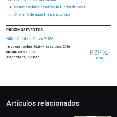
Metamateriales amorfos, la fuerza del caos
Otro jarro de agua fría para Europa
PRÓXIMOS EVENTOS
Bilbo Zientzia Plaza 2026
Un
16 de septiembre, 2026
–
4 de octubre, 2026
año
Bizkaia Aretoa-EHU
más,
Abandoibarra, 3
,
Bilbao
Bilbao
dará
la
bienvenida
al
otoño
con
la
Artículos relacionados
celebración
de
la