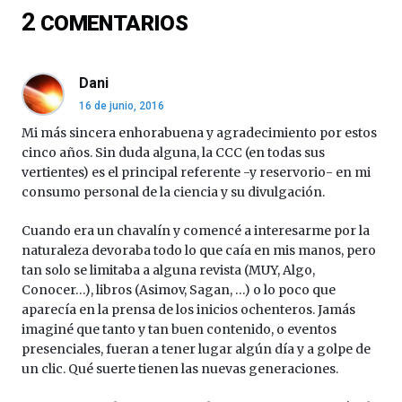
del
2
COMENTARIOS
16
de
septiembre
al
Dani
4
16 de junio, 2016
de
octubre.
Mi más sincera enhorabuena y agradecimiento por estos
La
cinco años. Sin duda alguna, la CCC (en todas sus
iniciativa,
vertientes) es el principal referente -y reservorio- en mi
organizada
consumo personal de la ciencia y su divulgación.
por
la
Cuando era un chavalín y comencé a interesarme por la
Cátedra…
naturaleza devoraba todo lo que caía en mis manos, pero
tan solo se limitaba a alguna revista (MUY, Algo,
Conocer…), libros (Asimov, Sagan, …) o lo poco que
aparecía en la prensa de los inicios ochenteros. Jamás
imaginé que tanto y tan buen contenido, o eventos
presenciales, fueran a tener lugar algún día y a golpe de
un clic. Qué suerte tienen las nuevas generaciones.