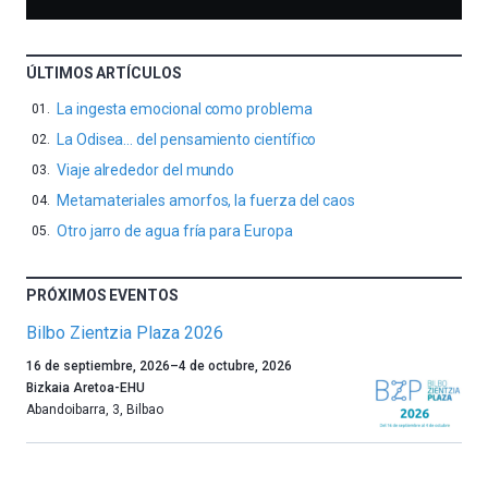
ÚLTIMOS ARTÍCULOS
La ingesta emocional como problema
La Odisea… del pensamiento científico
Viaje alrededor del mundo
Metamateriales amorfos, la fuerza del caos
Otro jarro de agua fría para Europa
PRÓXIMOS EVENTOS
Bilbo Zientzia Plaza 2026
Un
16 de septiembre, 2026
–
4 de octubre, 2026
año
Bizkaia Aretoa-EHU
más,
Abandoibarra, 3
,
Bilbao
Bilbao
dará
la