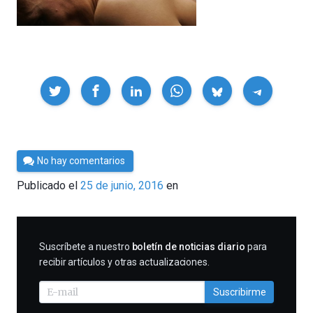
Compartir
Por
No hay comentarios
César
Publicado el
25 de junio, 2016
en
Tomé
SUSCRIBIRME
Suscríbete a nuestro
boletín de noticias diario
para
recibir artículos y otras actualizaciones.
Suscribirme