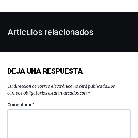
bienvenida
al
otoño
con
la
Artículos relacionados
celebración
de
la
novena
edición
de
DEJA UNA RESPUESTA
Bilbo
Zientzia
Plaza
Tu dirección de correo electrónico no será publicada.
Los
(BZP),
campos obligatorios están marcados con
*
un
festival
Comentario
*
que
llenará
la
ciudad
de
monólogos,