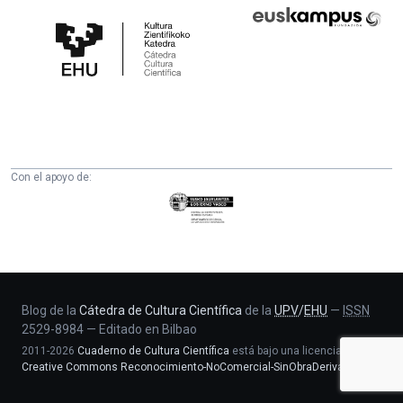
Cátedra
Euskampus
de
Fundazioa
Cultura
Científica
de
la
UPV/EHU
Con el apoyo de:
Eusko
Jaurlaritza
-
Zientzia,
Unibertsitate
eta
Blog de la
Cátedra de Cultura Científica
de la
UPV
/
EHU
—
ISSN
2529-8984
—
Editado en Bilbao
Berrikuntza
2011-2026
Cuaderno de Cultura Científica
está bajo una licencia
saila
Creative Commons Reconocimiento-NoComercial-SinObraDerivada 4.0