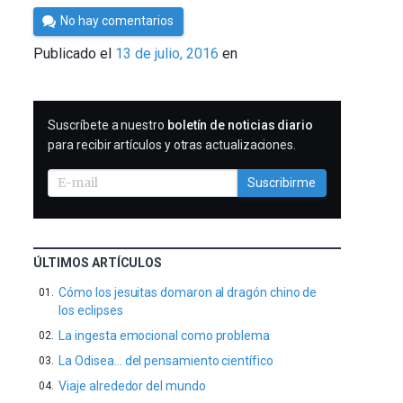
Por
No hay comentarios
César
Publicado el
13 de julio, 2016
en
Tomé
SUSCRIBIRME
Suscríbete a nuestro
boletín de noticias diario
para recibir artículos y otras actualizaciones.
Suscribirme
ÚLTIMOS ARTÍCULOS
Cómo los jesuitas domaron al dragón chino de
los eclipses
La ingesta emocional como problema
La Odisea… del pensamiento científico
Viaje alrededor del mundo