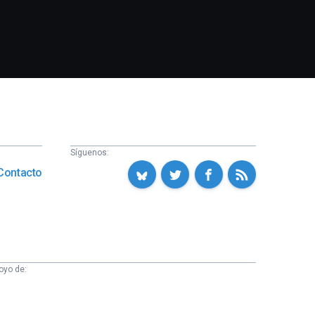
Síguenos:
Contacto
oyo de: