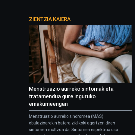
Otros
proyectos
ZIENTZIA KAIERA
Menstruazio aurreko sintomak eta
tratamendua gure inguruko
emakumeengan
Menstruazio aurreko sindromea (MAS)
obulazioarekin batera ziklikoki agertzen diren
sintomen multzoa da. Sintomen espektrua oso