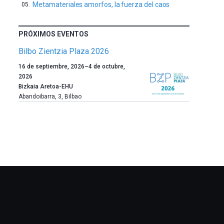
Metamateriales amorfos, la fuerza del caos
PRÓXIMOS EVENTOS
Bilbo Zientzia Plaza 2026
Un
16 de septiembre, 2026
–
4 de octubre,
año
2026
más,
Bizkaia Aretoa-EHU
Bilbao
Abandoibarra, 3
,
Bilbao
dará
la
bienvenida
al
otoño
con
la
celebración
de
la
novena
edición