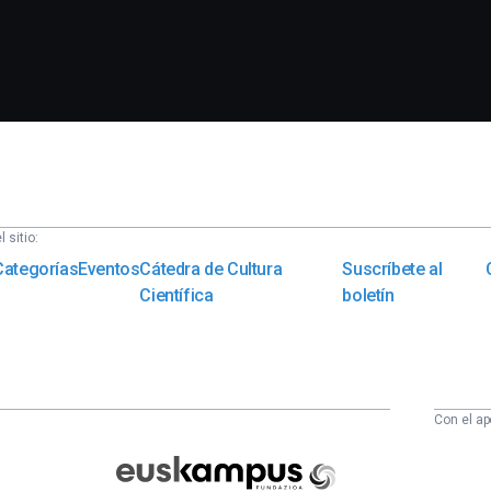
 sitio:
Categorías
Eventos
Cátedra de Cultura
Suscríbete al
Científica
boletín
Con el ap
Euskampus
Fundazioa