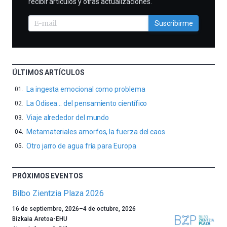
recibir artículos y otras actualizaciones.
Suscribirme
ÚLTIMOS ARTÍCULOS
La ingesta emocional como problema
La Odisea… del pensamiento científico
Viaje alrededor del mundo
Metamateriales amorfos, la fuerza del caos
Otro jarro de agua fría para Europa
PRÓXIMOS EVENTOS
Bilbo Zientzia Plaza 2026
Un
16 de septiembre, 2026
–
4 de octubre, 2026
año
Bizkaia Aretoa-EHU