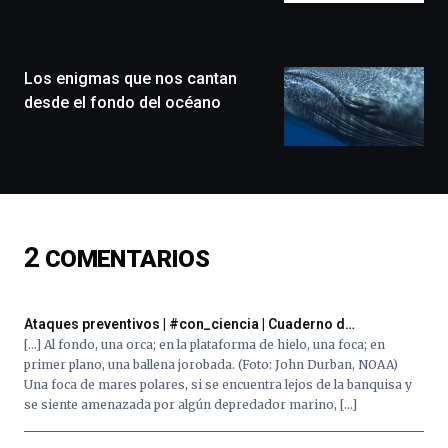
la
ciudad
de
monólogos,
Los enigmas que nos cantan
exposiciones,
desde el fondo del océano
conferencias,
docufórums
y
espectáculos
de
ciencia
del
2
COMENTARIOS
16
de
septiembre
al
Ataques preventivos | #con_ciencia | Cuaderno d…
4
[…] Al fondo, una orca; en la plataforma de hielo, una foca; en
de
primer plano, una ballena jorobada. (Foto: John Durban, NOAA)
octubre.
Una foca de mares polares, si se encuentra lejos de la banquisa y
La
se siente amenazada por algún depredador marino, […]
iniciativa,
organizada