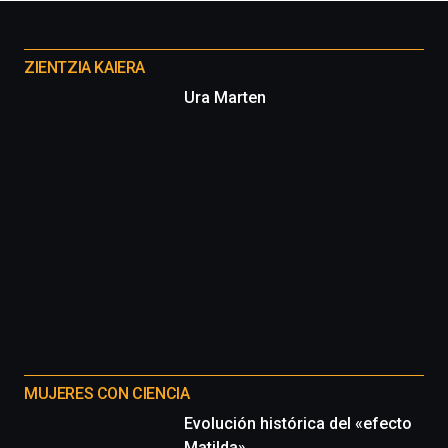
Otros
proyectos
ZIENTZIA KAIERA
Ura Marten
MUJERES CON CIENCIA
Evolución histórica del «efecto
Matilda»