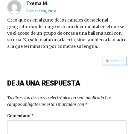
por
Txema M.
la
8 de agosto, 2016
Cátedra…
Creo que es en alguno de los canales de nacional
geografic donde tengo visto un documental en el que se
ve el acoso de un grupo de orcas a una ballena azul con
su cría. No sólo mataron a la cría, sino también a la madre
a la que terminaron por comerse su lengua.
Responder
DEJA UNA RESPUESTA
Tu dirección de correo electrónico no será publicada.
Los
campos obligatorios están marcados con
*
Comentario
*