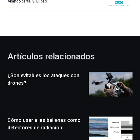
más,
Abandoibarra, 3
,
Bilbao
Bilbao
dará
la
bienvenida
al
otoño
con
la
Artículos relacionados
celebración
de
la
¿Son evitables los ataques con
novena
edición
drones?
de
Bilbo
Zientzia
Plaza
(BZP),
Cómo usar a las ballenas como
un
festival
detectores de radiación
que
llenará