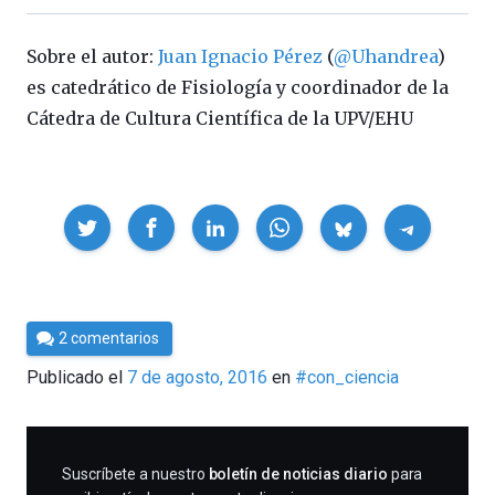
Sobre el autor:
Juan Ignacio Pérez
(
@Uhandrea
)
es catedrático de Fisiología y coordinador de la
Cátedra de Cultura Científica de la UPV/EHU
Compartir
Por
2 comentarios
Cultura
Publicado el
7 de agosto, 2016
en
#con_ciencia
Cientifica
SUSCRIBIRME
Suscríbete a nuestro
boletín de noticias diario
para