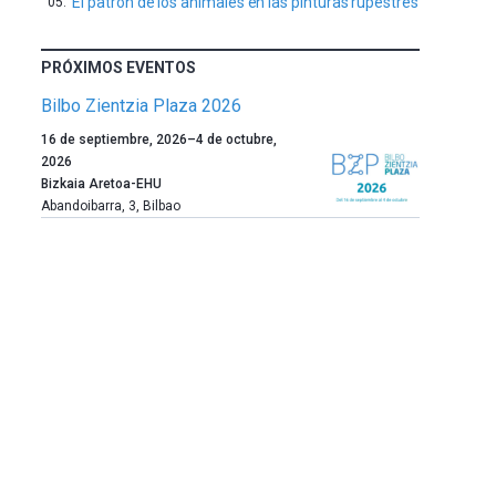
El patrón de los animales en las pinturas rupestres
PRÓXIMOS EVENTOS
Bilbo Zientzia Plaza 2026
Un
16 de septiembre, 2026
–
4 de octubre,
año
2026
más,
Bizkaia Aretoa-EHU
Bilbao
Abandoibarra, 3
,
Bilbao
dará
la
bienvenida
al
otoño
con
la
celebración
de
la
novena
edición
de