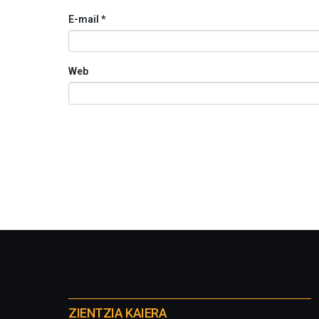
E-mail
*
Web
Otros
proyectos
ZIENTZIA KAIERA