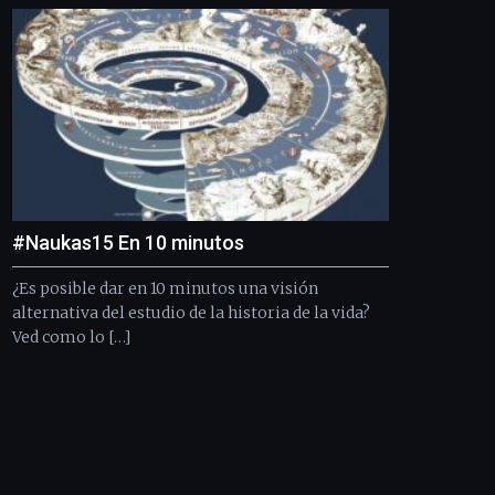
septiembre
al
4
de
octubre.
La
iniciativa,
organizada
por
la
Cátedra…
#Naukas15 En 10 minutos
¿Es posible dar en 10 minutos una visión
alternativa del estudio de la historia de la vida?
Ved como lo […]