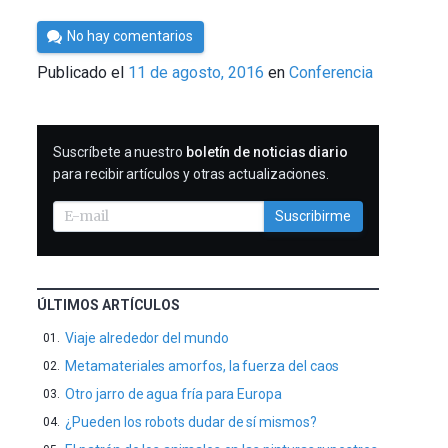
Por
No hay comentarios
César
Publicado el
11 de agosto, 2016
en
Conferencia
Tomé
SUSCRIBIRME
Suscríbete a nuestro
boletín de noticias diario
para recibir artículos y otras actualizaciones.
Suscribirme
ÚLTIMOS ARTÍCULOS
Viaje alrededor del mundo
Metamateriales amorfos, la fuerza del caos
Otro jarro de agua fría para Europa
¿Pueden los robots dudar de sí mismos?