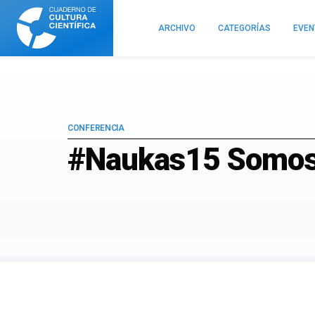
Cuaderno
de
ARCHIVO
CATEGORÍAS
EVE
Cultura
Científica
CONFERENCIA
#Naukas15 Somos