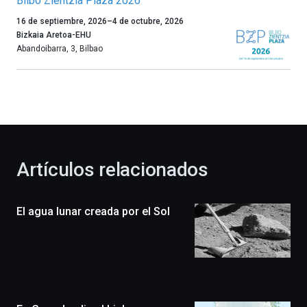
Bilbo Zientzia Plaza 2026
Un
16 de septiembre, 2026
–
4 de octubre, 2026
año
Bizkaia Aretoa-EHU
más,
Abandoibarra, 3
,
Bilbao
Bilbao
dará
la
bienvenida
al
otoño
con
la
Artículos relacionados
celebración
de
la
El agua lunar creada por el Sol
novena
edición
de
Bilbo
Zientzia
Plaza
(BZP),