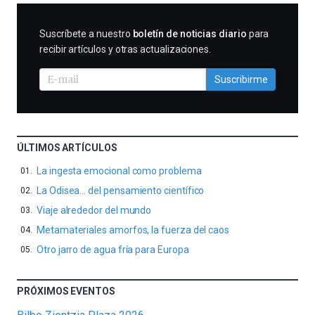
SUSCRIBIRME
Suscríbete a nuestro
boletín de noticias diario
para
recibir artículos y otras actualizaciones.
Suscribirme
ÚLTIMOS ARTÍCULOS
La ingesta emocional como problema
La Odisea… del pensamiento científico
Viaje alrededor del mundo
Metamateriales amorfos, la fuerza del caos
Otro jarro de agua fría para Europa
PRÓXIMOS EVENTOS