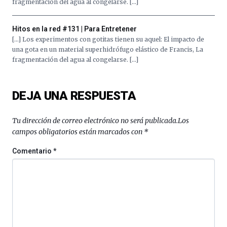
fragmentación del agua al congelarse. […]
La
iniciativa,
organizada
Hitos en la red #131 | Para Entretener
por
[…] Los experimentos con gotitas tienen su aquel: El impacto de
la
una gota en un material superhidrófugo elástico de Francis, La
Cátedra…
fragmentación del agua al congelarse. […]
DEJA UNA RESPUESTA
Tu dirección de correo electrónico no será publicada.
Los
campos obligatorios están marcados con
*
Comentario
*