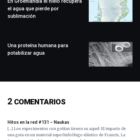
En Groenlandia el hielo recupera
un
festival
el agua que pierde por
que
sublimación
llenará
la
ciudad
de
monólogos,
Una proteína humana para
exposiciones,
potabilizar agua
conferencias,
docufórums
y
espectáculos
de
ciencia
del
2
COMENTARIOS
16
de
septiembre
al
Hitos en la red #131 – Naukas
4
[…] Los experimentos con gotitas tienen su aquel: El impacto de
de
una gota en un material superhidrófugo elástico de Francis, La
octubre.