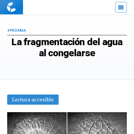
Cuaderno
de
Cultura
Científica
#PRÓXIMA
La fragmentación del agua
al congelarse
Lectura accesible