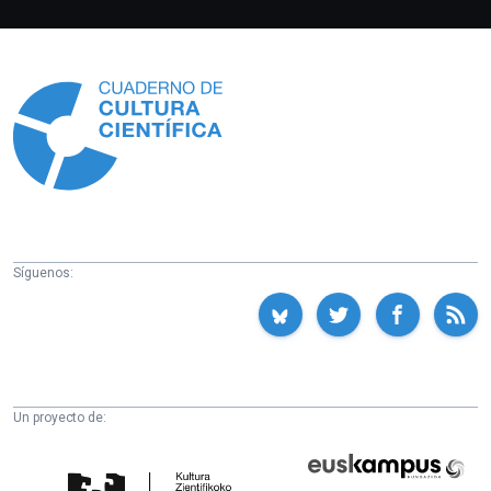
Información
Síguenos:
Un proyecto de:
Cátedra
Euskampus
de
Fundazioa