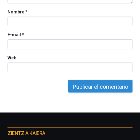
Nombre
*
E-mail
*
Web
Otros
proyectos
ZIENTZIA KAIERA