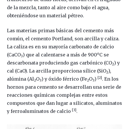
de la mezcla, tanto al aire como bajo el agua,
obteniéndose un material pétreo.
Las materias primas básicas del cemento más
común, el cemento Portland, son arcilla y caliza.
La caliza es en su mayoría carbonato de calcio
o
(CaCO
) que al calentarse a más de 900
C se
3
descarbonata produciendo gas carbónico (CO
) y
2
cal (CaO). La arcilla proporciona sílice (SiO
),
2
[2]
alúmina (Al
O
) y óxido férrico (Fe
O
)
. En los
2
3
2
3
hornos para cemento se desarrollan una serie de
reacciones químicas complejas entre estos
compuestos que dan lugar a silicatos, aluminatos
[3]
y ferroaluminatos de calcio
.