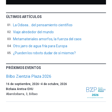
ÚLTIMOS ARTÍCULOS
La Odisea… del pensamiento científico
Viaje alrededor del mundo
Metamateriales amorfos, la fuerza del caos
Otro jarro de agua fría para Europa
¿Pueden los robots dudar de sí mismos?
PRÓXIMOS EVENTOS
Bilbo Zientzia Plaza 2026
Un
16 de septiembre, 2026
–
4 de octubre, 2026
año
Bizkaia Aretoa-EHU
más,
Abandoibarra, 3
,
Bilbao
Bilbao
dará
la