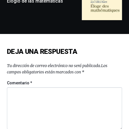
Elogio de las matemáticas
exposiciones,
conferencias,
docufórums
y
espectáculos
de
ciencia
del
DEJA UNA RESPUESTA
16
de
septiembre
Tu dirección de correo electrónico no será publicada.
Los
al
campos obligatorios están marcados con
*
4
de
Comentario
*
octubre.
La
iniciativa,
organizada
por
la
Cátedra…