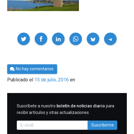
Compartir
Por
No hay comentarios
Cultura
Publicado el
15 de julio, 2016
en
Cientifica
SUSCRIBIRME
Suscríbete a nuestro
boletín de noticias diario
para
recibir artículos y otras actualizaciones.
Suscribirme