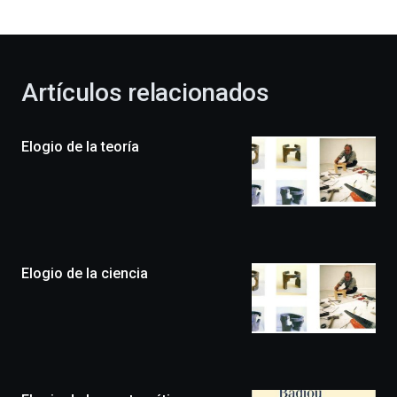
bienvenida
al
otoño
con
la
Artículos relacionados
celebración
de
la
Elogio de la teoría
novena
edición
de
Bilbo
Zientzia
Plaza
(BZP),
Elogio de la ciencia
un
festival
que
llenará
la
ciudad
de
monólogos,