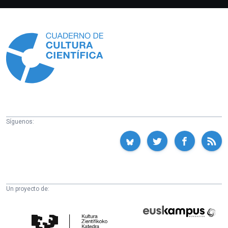
Información
Síguenos:
Un proyecto de:
Cátedra
Euskampus
de
Fundazioa
Cultura