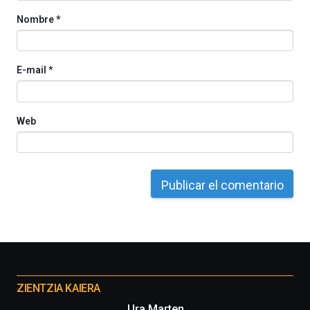
Nombre
*
E-mail
*
Web
Otros
proyectos
ZIENTZIA KAIERA
Ura Marten