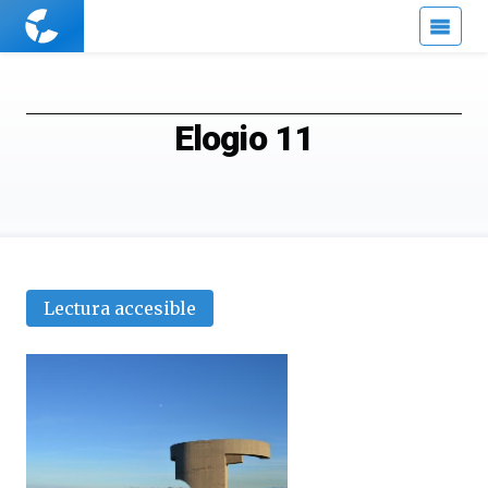
Cuaderno
de
Cultura
Científica
Elogio 11
Lectura accesible