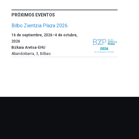
PRÓXIMOS EVENTOS
Bilbo Zientzia Plaza 2026
Un
16 de septiembre, 2026
–
4 de octubre,
año
2026
más,
Bizkaia Aretoa-EHU
Bilbao
Abandoibarra, 3
,
Bilbao
dará
la
bienvenida
al
otoño
con
la
celebración
de
la
novena
edición
de