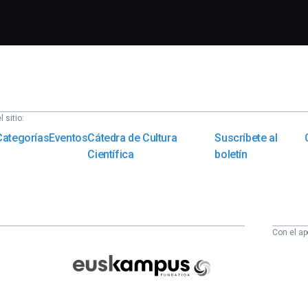
 sitio:
Categorías
Eventos
Cátedra de Cultura
Suscríbete al
Científica
boletín
Con el ap
Euskampus
Fundazioa