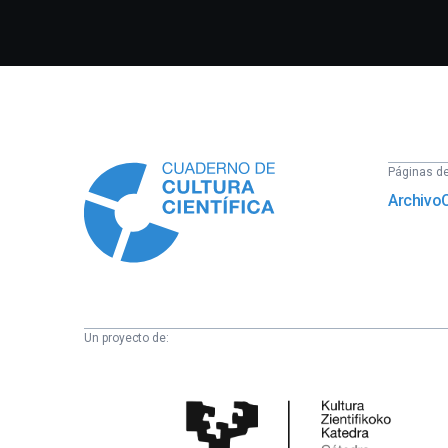
Información
Páginas del
Archivo
Un proyecto de:
Cátedra
de
Cultura
Científica