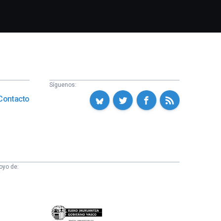
Síguenos:
Contacto
oyo de:
Eusko