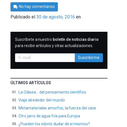
Por
No hay comentarios
César
Publicado el
30 de agosto, 2016
en
Tomé
SUSCRIBIRME
Suscríbete a nuestro
boletín de noticias diario
para recibir artículos y otras actualizaciones.
Suscribirme
ÚLTIMOS ARTÍCULOS
La Odisea… del pensamiento científico
Viaje alrededor del mundo
Metamateriales amorfos, la fuerza del caos
Otro jarro de agua fría para Europa
¿Pueden los robots dudar de sí mismos?