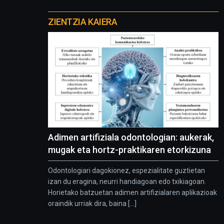
Otros
proyectos
ZIENTZIA KAIERA
Adimen artifiziala odontologian: aukerak,
mugak eta hortz-praktikaren etorkizuna
Odontologiari dagokionez, espezialitate guztietan
izan du eragina, neurri handiagoan edo txikiagoan.
Horietako batzuetan adimen artifizialaren aplikazioak
oraindik urriak dira, baina [...]