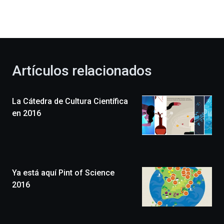
dará
la
bienvenida
al
otoño
con
la
Artículos relacionados
celebración
de
la
La Cátedra de Cultura Científica
novena
edición
en 2016
de
Bilbo
Zientzia
Plaza
(BZP),
Ya está aquí Pint of Science
un
festival
2016
que
llenará
la
ciudad