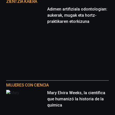
proyectos
ZIENTZIA KAIERA
Adimen artifiziala odontologian:
aukerak, mugak eta hortz-
praktikaren etorkizuna
MUJERES CON CIENCIA
Mary Elvira Weeks, la científica
que humanizó la historia de la
química