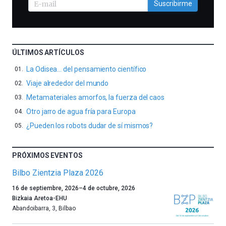
Suscribirme
ÚLTIMOS ARTÍCULOS
La Odisea… del pensamiento científico
Viaje alrededor del mundo
Metamateriales amorfos, la fuerza del caos
Otro jarro de agua fría para Europa
¿Pueden los robots dudar de sí mismos?
PRÓXIMOS EVENTOS
Bilbo Zientzia Plaza 2026
Un
16 de septiembre, 2026
–
4 de octubre, 2026
año
Bizkaia Aretoa-EHU
más,
Abandoibarra, 3
,
Bilbao
Bilbao