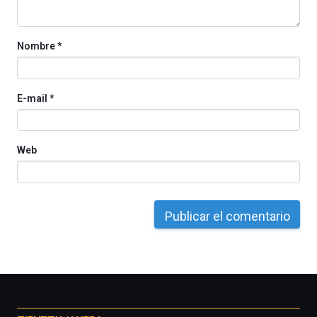
Cátedra…
Nombre
*
E-mail
*
Web
Otros