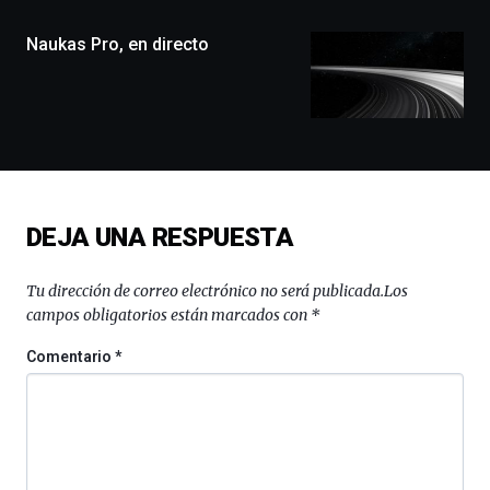
de
monólogos,
Naukas Pro, en directo
exposiciones,
conferencias,
docufórums
y
espectáculos
de
ciencia
del
DEJA UNA RESPUESTA
16
de
septiembre
Tu dirección de correo electrónico no será publicada.
Los
al
campos obligatorios están marcados con
*
4
de
Comentario
*
octubre.
La
iniciativa,
organizada
por
la