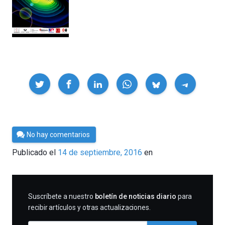
Compartir
Por
No hay comentarios
César
Publicado el
14 de septiembre, 2016
en
Tomé
SUSCRIBIRME
Suscríbete a nuestro
boletín de noticias diario
para
recibir artículos y otras actualizaciones.