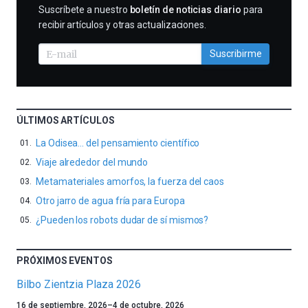
SUSCRIBIRME
Suscríbete a nuestro
boletín de noticias diario
para
recibir artículos y otras actualizaciones.
Suscribirme
ÚLTIMOS ARTÍCULOS
La Odisea… del pensamiento científico
Viaje alrededor del mundo
Metamateriales amorfos, la fuerza del caos
Otro jarro de agua fría para Europa
¿Pueden los robots dudar de sí mismos?
PRÓXIMOS EVENTOS
Bilbo Zientzia Plaza 2026
Un
16 de septiembre, 2026
–
4 de octubre, 2026