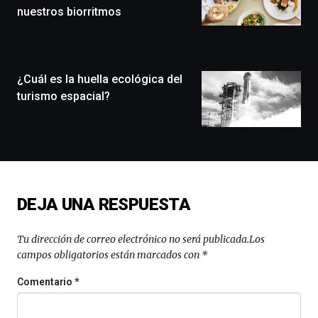
que
nuestros biorritmos
llenará
la
ciudad
de
monólogos,
¿Cuál es la huella ecológica del
exposiciones,
turismo espacial?
conferencias,
docufórums
y
espectáculos
de
ciencia
del
DEJA UNA RESPUESTA
16
de
septiembre
Tu dirección de correo electrónico no será publicada.
Los
al
campos obligatorios están marcados con
*
4
de
Comentario
*
octubre.
La
iniciativa,