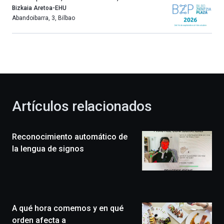
año
Bizkaia Aretoa-EHU
más,
Abandoibarra, 3
,
Bilbao
Bilbao
dará
la
bienvenida
al
otoño
con
la
Artículos relacionados
celebración
de
la
Reconocimiento automático de
novena
edición
la lengua de signos
de
Bilbo
Zientzia
Plaza
(BZP),
A qué hora comemos y en qué
un
festival
orden afecta a