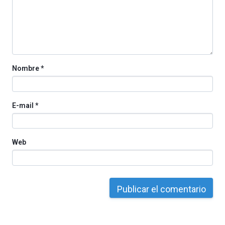
organizada
por
la
Cátedra…
Nombre
*
E-mail
*
Web