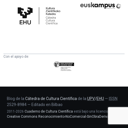
Cátedra
Euskampus
de
Fundazioa
Cultura
Científica
de
la
UPV/EHU
Con el apoyo de:
Eusko
Jaurlaritza
-
Zientzia,
Unibertsitate
eta
Blog de la
Cátedra de Cultura Científica
de la
UPV
/
EHU
—
ISSN
2529-8984
—
Editado en Bilbao
Berrikuntza
2011-2026
Cuaderno de Cultura Científica
está bajo una licencia
saila
Creative Commons Reconocimiento-NoComercial-SinObraDerivada 4.0