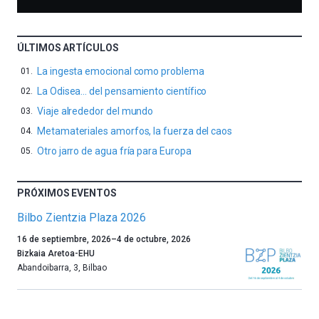
ÚLTIMOS ARTÍCULOS
La ingesta emocional como problema
La Odisea… del pensamiento científico
Viaje alrededor del mundo
Metamateriales amorfos, la fuerza del caos
Otro jarro de agua fría para Europa
PRÓXIMOS EVENTOS
Bilbo Zientzia Plaza 2026
Un
16 de septiembre, 2026
–
4 de octubre, 2026
año
Bizkaia Aretoa-EHU
más,
Abandoibarra, 3
,
Bilbao
Bilbao
dará
la