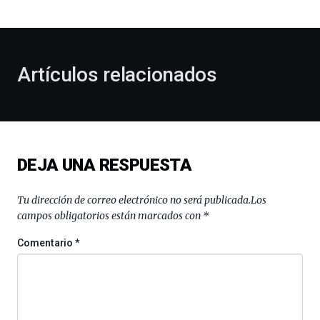
bienvenida
al
otoño
con
la
Artículos relacionados
celebración
de
la
novena
edición
de
DEJA UNA RESPUESTA
Bilbo
Zientzia
Plaza
Tu dirección de correo electrónico no será publicada.
Los
(BZP),
campos obligatorios están marcados con
*
un
festival
Comentario
*
que
llenará
la
ciudad
de
monólogos,