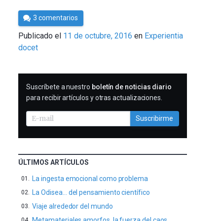
Por
3 comentarios
César
Publicado el
11 de octubre, 2016
en
Experientia
Tomé
docet
SUSCRIBIRME
Suscríbete a nuestro
boletín de noticias diario
para recibir artículos y otras actualizaciones.
Suscribirme
ÚLTIMOS ARTÍCULOS
La ingesta emocional como problema
La Odisea… del pensamiento científico
Viaje alrededor del mundo
Metamateriales amorfos, la fuerza del caos