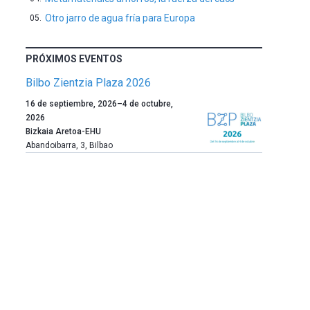
Otro jarro de agua fría para Europa
PRÓXIMOS EVENTOS
Bilbo Zientzia Plaza 2026
Un
16 de septiembre, 2026
–
4 de octubre,
año
2026
más,
Bizkaia Aretoa-EHU
Bilbao
Abandoibarra, 3
,
Bilbao
dará
la
bienvenida
al
otoño
con
la
celebración
de
la
novena