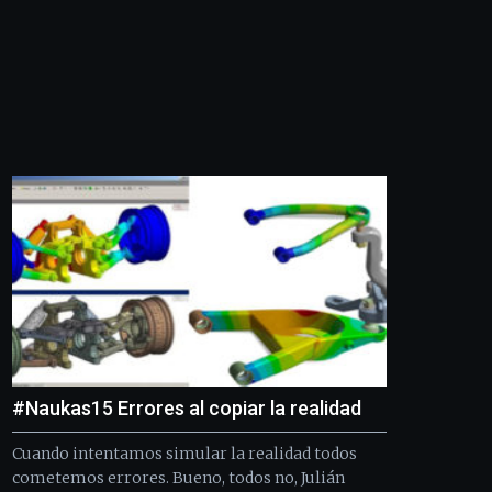
septiembre
al
4
de
octubre.
La
iniciativa,
organizada
por
la
Cátedra…
#Naukas15 Errores al copiar la realidad
Cuando intentamos simular la realidad todos
cometemos errores. Bueno, todos no, Julián