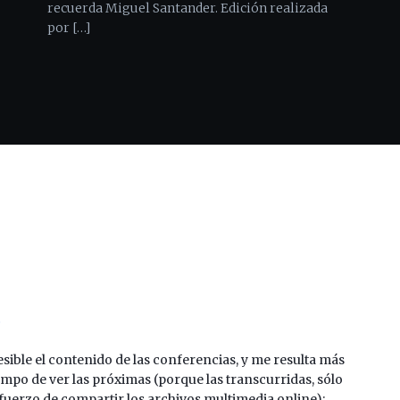
recuerda Miguel Santander. Edición realizada
por […]
6
esible el contenido de las conferencias, y me resulta más
empo de ver las próximas (porque las transcurridas, sólo
fuerzo de compartir los archivos multimedia online):