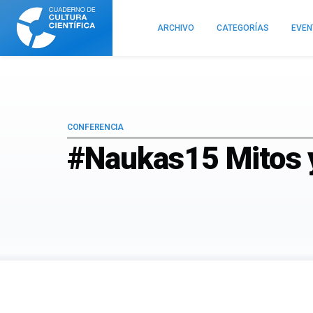
Cuaderno
de
ARCHIVO
CATEGORÍAS
EVE
Cultura
Científica
CONFERENCIA
#Naukas15 Mitos y