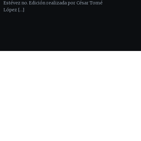
Estévez no. Edición realizada por César Tomé
López […]