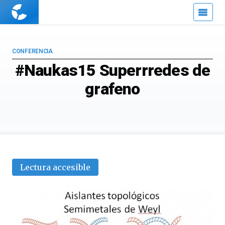
Cuaderno
de
Cultura
Científica
CONFERENCIA
#Naukas15 Superrredes de
grafeno
Lectura accesible