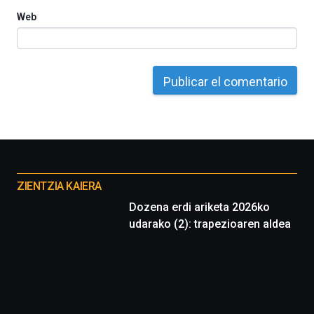
Web
Otros
proyectos
ZIENTZIA KAIERA
Dozena erdi ariketa 2026ko
udarako (2): trapezioaren aldea