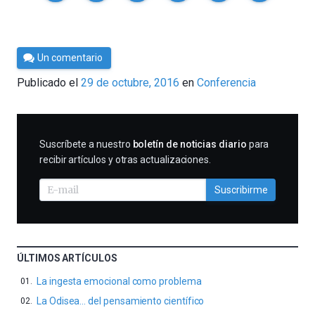
Por
Un comentario
César
Publicado el
29 de octubre, 2016
en
Conferencia
Tomé
SUSCRIBIRME
Suscríbete a nuestro
boletín de noticias diario
para
recibir artículos y otras actualizaciones.
Suscribirme
ÚLTIMOS ARTÍCULOS
La ingesta emocional como problema
La Odisea… del pensamiento científico