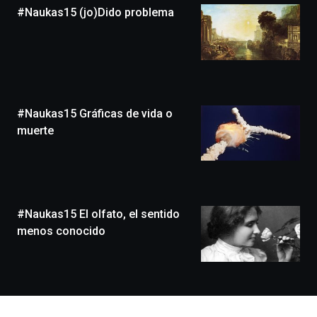
#Naukas15 (jo)Dido problema
novena
edición
de
Bilbo
Zientzia
Plaza
(BZP),
#Naukas15 Gráficas de vida o
un
festival
muerte
que
llenará
la
ciudad
de
monólogos,
#Naukas15 El olfato, el sentido
exposiciones,
menos conocido
conferencias,
docufórums
y
espectáculos
de
ciencia