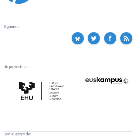
Síguenos:
Un proyecto de:
Cátedra
Euskampus
de
Fundazioa
Cultura
Científica
de
la
UPV/EHU
Con el apoyo de: