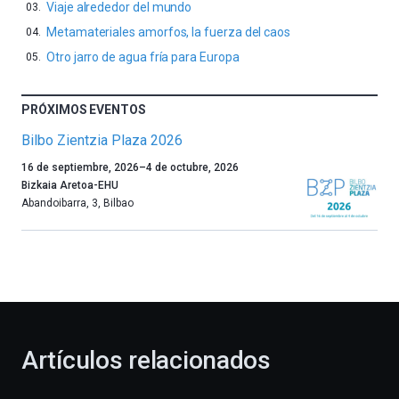
Viaje alrededor del mundo
Metamateriales amorfos, la fuerza del caos
Otro jarro de agua fría para Europa
PRÓXIMOS EVENTOS
Bilbo Zientzia Plaza 2026
Un
16 de septiembre, 2026
–
4 de octubre, 2026
año
Bizkaia Aretoa-EHU
más,
Abandoibarra, 3
,
Bilbao
Bilbao
dará
la
bienvenida
al
otoño
con
la
Artículos relacionados
celebración
de
la