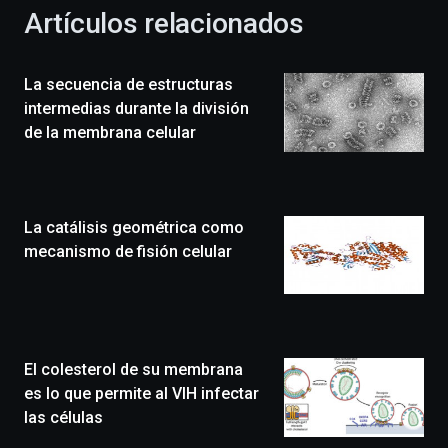
la
Artículos relacionados
celebración
de
la
La secuencia de estructuras
novena
edición
intermedias durante la división
de
de la membrana celular
Bilbo
Zientzia
Plaza
(BZP),
La catálisis geométrica como
un
festival
mecanismo de fisión celular
que
llenará
la
ciudad
de
monólogos,
El colesterol de su membrana
exposiciones,
es lo que permite al VIH infectar
conferencias,
las células
docufórums
y