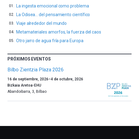
La ingesta emocional como problema
La Odisea… del pensamiento científico
Viaje alrededor del mundo
Metamateriales amorfos, la fuerza del caos
Otro jarro de agua fría para Europa
PRÓXIMOS EVENTOS
Bilbo Zientzia Plaza 2026
Un
16 de septiembre, 2026
–
4 de octubre, 2026
año
Bizkaia Aretoa-EHU
más,
Abandoibarra, 3
,
Bilbao
Bilbao
dará
la
bienvenida
al
otoño
con