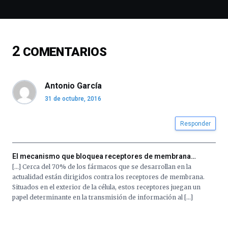
espectáculos
de
ciencia
del
2
COMENTARIOS
16
de
septiembre
al
Antonio García
4
31 de octubre, 2016
de
octubre.
La
Responder
iniciativa,
organizada
por
El mecanismo que bloquea receptores de membrana…
la
[…] Cerca del 70% de los fármacos que se desarrollan en la
Cátedra…
actualidad están dirigidos contra los receptores de membrana.
Situados en el exterior de la célula, estos receptores juegan un
papel determinante en la transmisión de información al […]