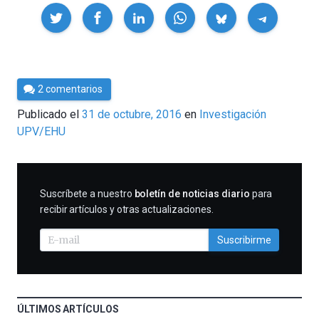
Compartir
Por
2 comentarios
César
Publicado el
31 de octubre, 2016
en
Investigación
Tomé
UPV/EHU
SUSCRIBIRME
Suscríbete a nuestro
boletín de noticias diario
para
recibir artículos y otras actualizaciones.
Suscribirme
ÚLTIMOS ARTÍCULOS