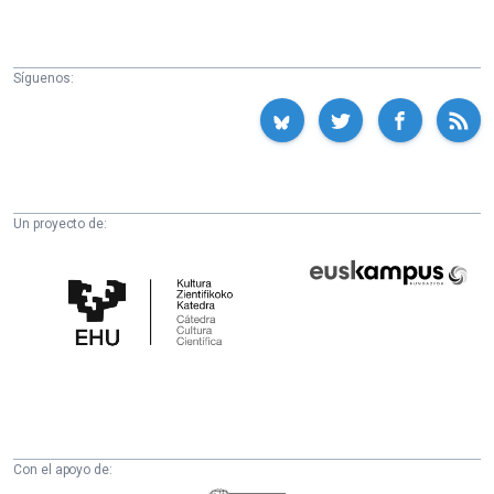
Síguenos:
Un proyecto de:
Cátedra
Euskampus
de
Fundazioa
Cultura
Científica
de
la
UPV/EHU
Con el apoyo de: