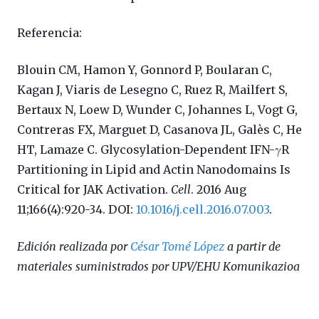
Referencia:
Blouin CM, Hamon Y, Gonnord P, Boularan C,
Kagan J, Viaris de Lesegno C, Ruez R, Mailfert S,
Bertaux N, Loew D, Wunder C, Johannes L, Vogt G,
Contreras FX, Marguet D, Casanova JL, Galès C, He
HT, Lamaze C. Glycosylation-Dependent IFN-γR
Partitioning in Lipid and Actin Nanodomains Is
Critical for JAK Activation.
Cell
. 2016 Aug
11;166(4):920-34. DOI:
10.1016/j.cell.2016.07.003
.
Edición realizada por
César Tomé López
a partir de
materiales suministrados por UPV/EHU Komunikazioa