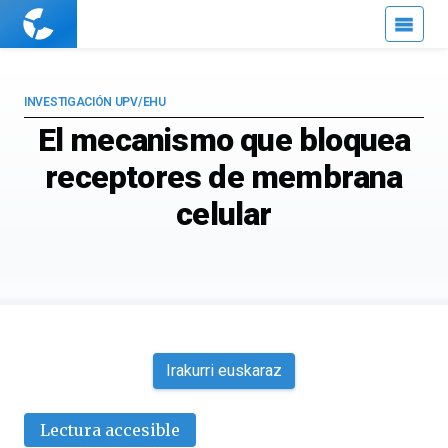
Cuaderno
de
Cultura
Científica
INVESTIGACIÓN UPV/EHU
El mecanismo que bloquea
receptores de membrana
celular
Irakurri euskaraz
Lectura accesible