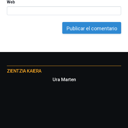
Web
Otros
proyectos
ZIENTZIA KAIERA
Ura Marten