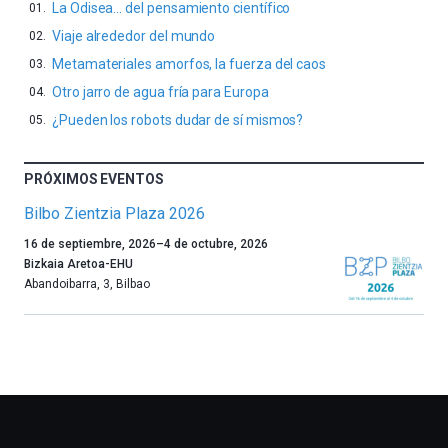
La Odisea… del pensamiento científico
Viaje alrededor del mundo
Metamateriales amorfos, la fuerza del caos
Otro jarro de agua fría para Europa
¿Pueden los robots dudar de sí mismos?
PRÓXIMOS EVENTOS
Bilbo Zientzia Plaza 2026
Un
16 de septiembre, 2026
–
4 de octubre, 2026
año
Bizkaia Aretoa-EHU
más,
Abandoibarra, 3
,
Bilbao
Bilbao
dará
la
bienvenida
al
otoño
con
la