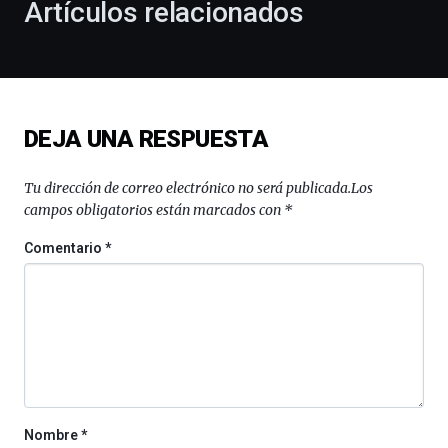
Artículos relacionados
celebración
de
la
novena
edición
de
DEJA UNA RESPUESTA
Bilbo
Zientzia
Plaza
Tu dirección de correo electrónico no será publicada.
Los
(BZP),
campos obligatorios están marcados con
*
un
festival
Comentario
*
que
llenará
la
ciudad
de
monólogos,
exposiciones,
conferencias,
docufórums
Nombre
*
y