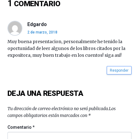
1
COMENTARIO
16
de
septiembre
al
Edgardo
4
2 de marzo, 2018
de
octubre.
Muy buena presentacion, personalmente he tenido la
La
oportunidad de leer algunos de los libros citados por la
iniciativa,
expositora, muy buen trabajo en los cuentos! siga asi!
organizada
por
Responder
la
Cátedra…
DEJA UNA RESPUESTA
Tu dirección de correo electrónico no será publicada.
Los
campos obligatorios están marcados con
*
Comentario
*