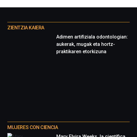
Otros
proyectos
ZIENTZIA KAIERA
Adimen artifiziala odontologian:
aukerak, mugak eta hortz-
praktikaren etorkizuna
MUJERES CON CIENCIA
Mary Elvira Weeks, la científica