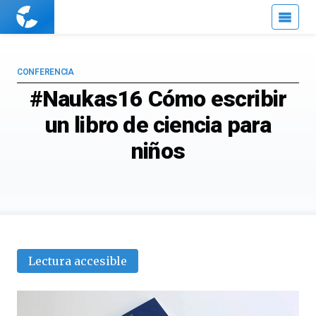
Cuaderno
de
Cultura
Científica
CONFERENCIA
#Naukas16 Cómo escribir
un libro de ciencia para
niños
Lectura accesible