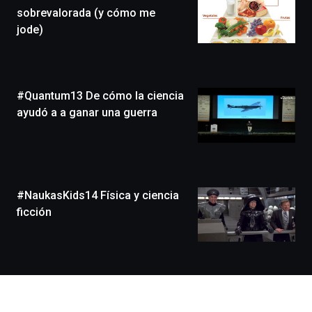
edición
sobrevalorada (y cómo me
de
jode)
Bilbo
Zientzia
Plaza
(BZP),
#Quantum13 De cómo la ciencia
un
festival
ayudó a a ganar una guerra
que
llenará
la
ciudad
de
monólogos,
#NaukasKids14 Física y ciencia
exposiciones,
ficción
conferencias,
docufórums
y
espectáculos
de
ciencia
del