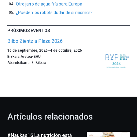
Otro jarro de agua fría para Europa
¿Pueden los robots dudar de sí mismos?
PRÓXIMOS EVENTOS
Bilbo Zientzia Plaza 2026
Un
16 de septiembre, 2026
–
4 de octubre, 2026
año
Bizkaia Aretoa-EHU
más,
Abandoibarra, 3
,
Bilbao
Bilbao
dará
la
bienvenida
al
otoño
con
la
Artículos relacionados
celebración
de
la
#Naukas16 La nutrición está
novena