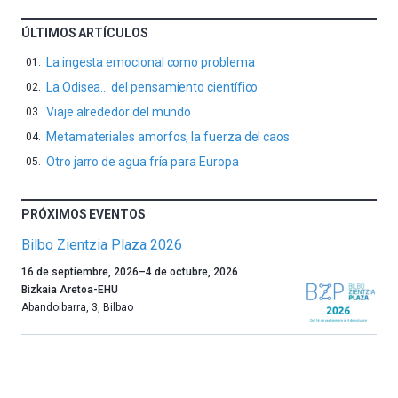
ÚLTIMOS ARTÍCULOS
La ingesta emocional como problema
La Odisea… del pensamiento científico
Viaje alrededor del mundo
Metamateriales amorfos, la fuerza del caos
Otro jarro de agua fría para Europa
PRÓXIMOS EVENTOS
Bilbo Zientzia Plaza 2026
Un
16 de septiembre, 2026
–
4 de octubre, 2026
año
Bizkaia Aretoa-EHU
más,
Abandoibarra, 3
,
Bilbao
Bilbao
dará
la
bienvenida
al