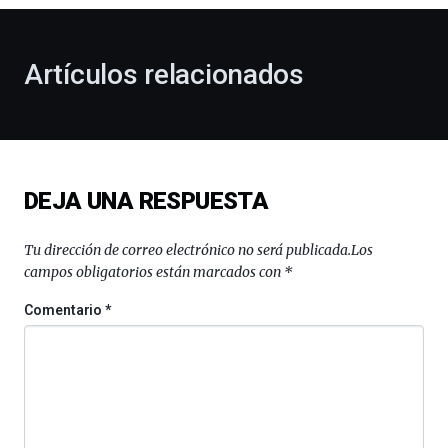
otoño
con
la
Artículos relacionados
celebración
de
la
novena
edición
de
DEJA UNA RESPUESTA
Bilbo
Zientzia
Plaza
Tu dirección de correo electrónico no será publicada.
Los
(BZP),
campos obligatorios están marcados con
*
un
festival
Comentario
*
que
llenará
la
ciudad
de
monólogos,
exposiciones,