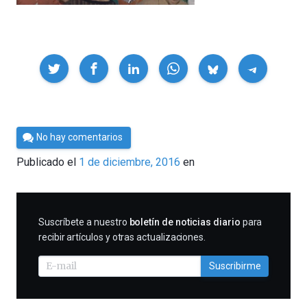
Compartir
Por
No hay comentarios
César
Publicado el
1 de diciembre, 2016
en
Tomé
SUSCRIBIRME
Suscríbete a nuestro
boletín de noticias diario
para
recibir artículos y otras actualizaciones.
Suscribirme