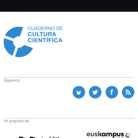
Información
Síguenos:
Un proyecto de:
Cátedra
Euskampus
de
Fundazioa