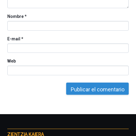
Nombre
*
E-mail
*
Web
Otros
proyectos
ZIENTZIA KAIERA