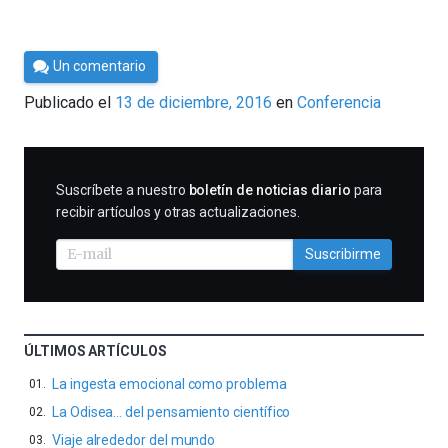
Por
Un comentario
César
Publicado el
13 de diciembre, 2016
en
Conferencia
Tomé
SUSCRIBIRME
Suscríbete a nuestro
boletín de noticias diario
para
recibir artículos y otras actualizaciones.
Suscribirme
ÚLTIMOS ARTÍCULOS
La ingesta emocional como problema
La Odisea… del pensamiento científico
Viaje alrededor del mundo