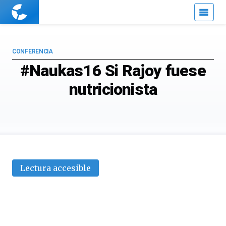
Cuaderno
de
Cultura
Científica
CONFERENCIA
#Naukas16 Si Rajoy fuese
nutricionista
Lectura accesible