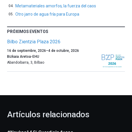
Metamateriales amorfos, la fuerza del caos
Otro jarro de agua fría para Europa
PRÓXIMOS EVENTOS
Bilbo Zientzia Plaza 2026
Un
16 de septiembre, 2026
–
4 de octubre, 2026
año
Bizkaia Aretoa-EHU
más,
Abandoibarra, 3
,
Bilbao
Bilbao
dará
la
bienvenida
al
otoño
con
la
Artículos relacionados
celebración
de
la