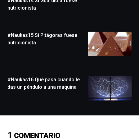
#Naukas14 Si Guardiola fuese
novena
edición
nutricionista
de
Bilbo
Zientzia
Plaza
#Naukas15 Si Pitágoras fuese
(BZP),
nutricionista
un
festival
que
llenará
la
ciudad
#Naukas16 Qué pasa cuando le
de
das un péndulo a una máquina
monólogos,
exposiciones,
conferencias,
docufórums
y
espectáculos
de
ciencia
1
COMENTARIO
del