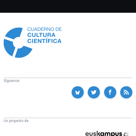
Información
Síguenos:
Un proyecto de:
Cátedra
Euskampus