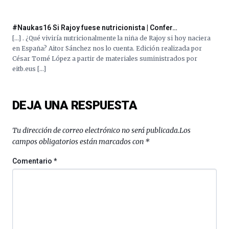
16
de
#Naukas16 Si Rajoy fuese nutricionista | Confer…
septiembre
[…] . ¿Qué viviría nutricionalmente la niña de Rajoy si hoy naciera
al
en España? Aitor Sánchez nos lo cuenta. Edición realizada por
4
César Tomé López a partir de materiales suministrados por
de
eitb.eus […]
octubre.
La
iniciativa,
organizada
DEJA UNA RESPUESTA
por
la
Tu dirección de correo electrónico no será publicada.
Los
Cátedra…
campos obligatorios están marcados con
*
Comentario
*