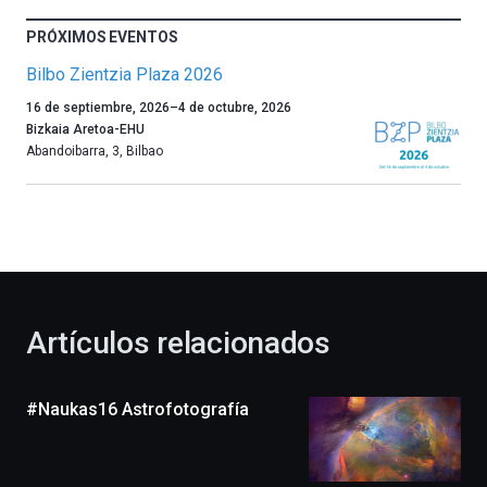
PRÓXIMOS EVENTOS
Bilbo Zientzia Plaza 2026
Un
16 de septiembre, 2026
–
4 de octubre, 2026
año
Bizkaia Aretoa-EHU
más,
Abandoibarra, 3
,
Bilbao
Bilbao
dará
la
bienvenida
al
otoño
con
la
Artículos relacionados
celebración
de
la
#Naukas16 Astrofotografía
novena
edición
de
Bilbo