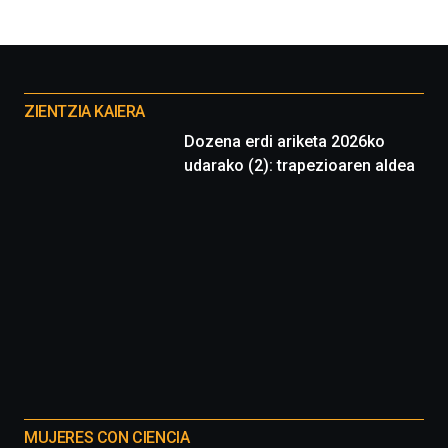
Otros
proyectos
ZIENTZIA KAIERA
Dozena erdi ariketa 2026ko
udarako (2): trapezioaren aldea
MUJERES CON CIENCIA