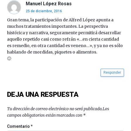
al
Manuel López Rosas
4
25 de diciembre, 2016
de
octubre.
Gran tema, la participación de Alfred López apunta a
La
muchos tratamientos importantes. La perspectiva
iniciativa,
histórica y narrativa, seguramente permitirá desarrollar
organizada
aquello repetido casi como refrán «…en cierta cantidad
por
es remedio, en otra cantidad es veneno…», y ya no es sólo
la
hablando de mordidas, piquetes o alimentos.
Cátedra…
🙂
Responder
DEJA UNA RESPUESTA
Tu dirección de correo electrónico no será publicada.
Los
campos obligatorios están marcados con
*
Comentario
*