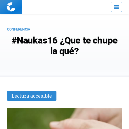
Cuaderno
de
Cultura
Científica
CONFERENCIA
#Naukas16 ¿Que te chupe
la qué?
Lectura accesible