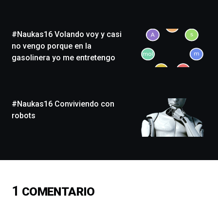
Zientzia
Plaza
(BZP),
#Naukas16 Volando voy y casi
un
festival
no vengo porque en la
que
gasolinera yo me entretengo
llenará
la
ciudad
de
monólogos,
#Naukas16 Conviviendo con
exposiciones,
robots
conferencias,
docufórums
y
espectáculos
de
ciencia
del
1
COMENTARIO
16
de
septiembre