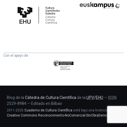
Cátedra
Euskampus
de
Fundazioa
Cultura
Científica
de
la
UPV/EHU
Con el apoyo de:
Eusko
Jaurlaritza
-
Zientzia,
Unibertsitate
eta
Blog de la
Cátedra de Cultura Científica
de la
UPV
/
EHU
—
ISSN
2529-8984
—
Editado en Bilbao
Berrikuntza
2011-2026
Cuaderno de Cultura Científica
está bajo una licencia
saila
Creative Commons Reconocimiento-NoComercial-SinObraDerivada 4.0