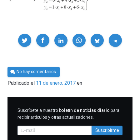
Compartir
Por
No hay comentarios
César
Publicado el
11 de enero, 2017
en
Tomé
SUSCRIBIRME
Suscríbete a nuestro
boletín de noticias diario
para
recibir artículos y otras actualizaciones.
Suscribirme