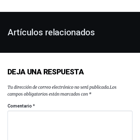
bienvenida
al
otoño
con
la
Artículos relacionados
celebración
de
la
novena
edición
de
DEJA UNA RESPUESTA
Bilbo
Zientzia
Plaza
Tu dirección de correo electrónico no será publicada.
Los
(BZP),
campos obligatorios están marcados con
*
un
festival
Comentario
*
que
llenará
la
ciudad
de
monólogos,