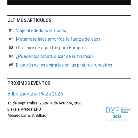
ÚLTIMOS ARTÍCULOS
Viaje alrededor del mundo
Metamateriales amorfos, la fuerza del caos
Otro jarro de agua fría para Europa
¿Pueden los robots dudar de sí mismos?
El patrón de los animales en las pinturas rupestres
PRÓXIMOS EVENTOS
Bilbo Zientzia Plaza 2026
Un
16 de septiembre, 2026
–
4 de octubre, 2026
año
Bizkaia Aretoa-EHU
más,
Abandoibarra, 3
,
Bilbao
Bilbao
dará
la