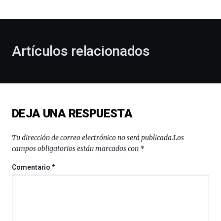
bienvenida
al
otoño
con
la
Artículos relacionados
celebración
de
la
novena
edición
de
DEJA UNA RESPUESTA
Bilbo
Zientzia
Plaza
Tu dirección de correo electrónico no será publicada.
Los
(BZP),
campos obligatorios están marcados con
*
un
festival
Comentario
*
que
llenará
la
ciudad
de
monólogos,