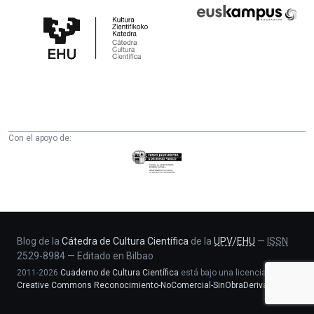
Cátedra
Euskampus
de
Fundazioa
Cultura
Científica
de
la
UPV/EHU
Con el apoyo de:
Eusko
Jaurlaritza
-
Zientzia,
Unibertsitate
eta
Blog de la
Cátedra de Cultura Científica
de la
UPV
/
EHU
—
ISSN
2529-8984
—
Editado en Bilbao
Berrikuntza
2011-2026
Cuaderno de Cultura Científica
está bajo una licencia
saila
Creative Commons Reconocimiento-NoComercial-SinObraDerivada 4.0