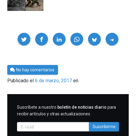
Compartir
Por
No hay comentarios
César
Publicado el
6 de marzo, 2017
en
Tomé
SUSCRIBIRME
Suscríbete a nuestro
boletín de noticias diario
para
recibir artículos y otras actualizaciones.
Suscribirme