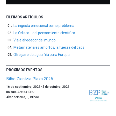
ÚLTIMOS ARTÍCULOS
La ingesta emocional como problema
La Odisea… del pensamiento científico
Viaje alrededor del mundo
Metamateriales amorfos, la fuerza del caos
Otro jarro de agua fría para Europa
PRÓXIMOS EVENTOS
Bilbo Zientzia Plaza 2026
Un
16 de septiembre, 2026
–
4 de octubre, 2026
año
Bizkaia Aretoa-EHU
más,
Abandoibarra, 3
,
Bilbao
Bilbao
dará
la