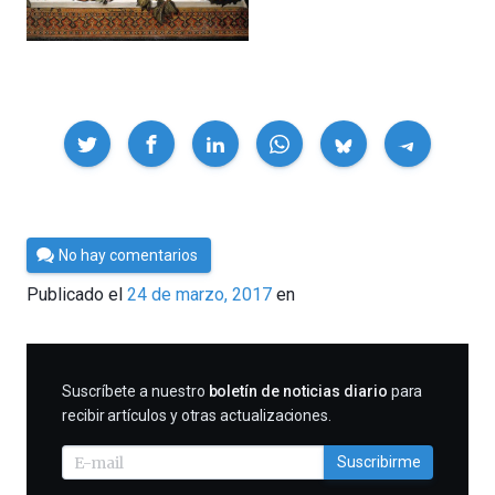
Compartir
Por
No hay comentarios
César
Publicado el
24 de marzo, 2017
en
Tomé
SUSCRIBIRME
Suscríbete a nuestro
boletín de noticias diario
para
recibir artículos y otras actualizaciones.
Suscribirme