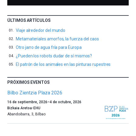
ÚLTIMOS ARTÍCULOS
Viaje alrededor del mundo
Metamateriales amorfos, la fuerza del caos
Otro jarro de agua fría para Europa
¿Pueden los robots dudar de sí mismos?
El patrón de los animales en las pinturas rupestres
PRÓXIMOS EVENTOS
Bilbo Zientzia Plaza 2026
Un
16 de septiembre, 2026
–
4 de octubre, 2026
año
Bizkaia Aretoa-EHU
más,
Abandoibarra, 3
,
Bilbao
Bilbao
dará
la