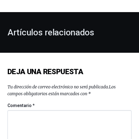
bienvenida
al
otoño
con
la
Artículos relacionados
celebración
de
la
novena
edición
de
DEJA UNA RESPUESTA
Bilbo
Zientzia
Plaza
Tu dirección de correo electrónico no será publicada.
Los
(BZP),
campos obligatorios están marcados con
*
un
festival
Comentario
*
que
llenará
la
ciudad
de
monólogos,