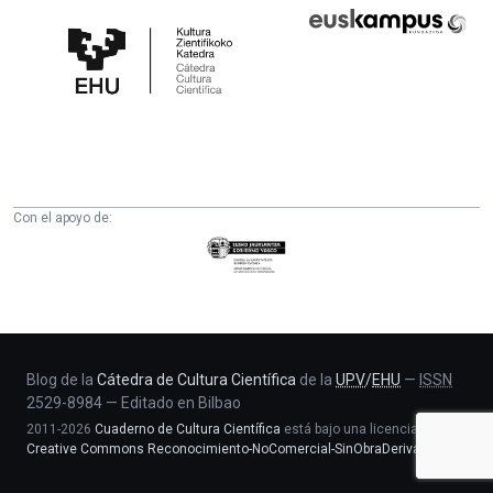
Cátedra
Euskampus
de
Fundazioa
Cultura
Científica
de
la
UPV/EHU
Con el apoyo de:
Eusko
Jaurlaritza
-
Zientzia,
Unibertsitate
eta
Blog de la
Cátedra de Cultura Científica
de la
UPV
/
EHU
—
ISSN
2529-8984
—
Editado en Bilbao
Berrikuntza
2011-2026
Cuaderno de Cultura Científica
está bajo una licencia
saila
Creative Commons Reconocimiento-NoComercial-SinObraDerivada 4.0