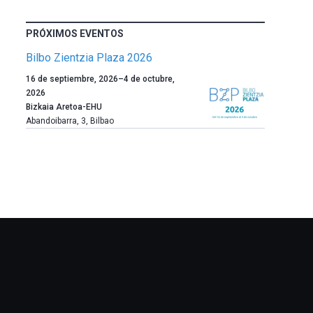
PRÓXIMOS EVENTOS
Bilbo Zientzia Plaza 2026
Un
16 de septiembre, 2026
–
4 de octubre,
año
2026
más,
Bizkaia Aretoa-EHU
Bilbao
Abandoibarra, 3
,
Bilbao
dará
la
bienvenida
al
otoño
con
la
celebración
de
la
novena
edición
de