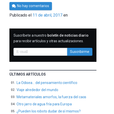
Por
No hay comentarios
Cultura
Publicado el
11 de abril, 2017
en
Cientifica
SUSCRIBIRME
Suscríbete a nuestro
boletín de noticias diario
para recibir artículos y otras actualizaciones.
Suscribirme
ÚLTIMOS ARTÍCULOS
La Odisea… del pensamiento científico
Viaje alrededor del mundo
Metamateriales amorfos, la fuerza del caos
Otro jarro de agua fría para Europa
¿Pueden los robots dudar de sí mismos?