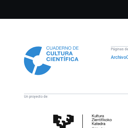
Información
Páginas del
Archivo
Un proyecto de:
Cátedra
de
Cultura
Científica