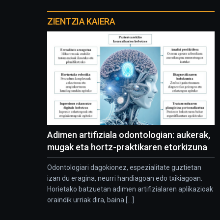
Otros
proyectos
ZIENTZIA KAIERA
Adimen artifiziala odontologian: aukerak,
mugak eta hortz-praktikaren etorkizuna
Odontologiari dagokionez, espezialitate guztietan
izan du eragina, neurri handiagoan edo txikiagoan.
Horietako batzuetan adimen artifizialaren aplikazioak
oraindik urriak dira, baina [...]