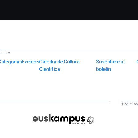
 sitio:
Categorías
Eventos
Cátedra de Cultura
Suscríbete al
Científica
boletín
Con el ap
Euskampus
Fundazioa