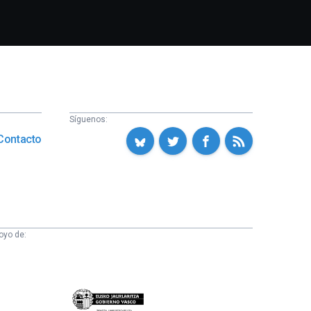
Síguenos:
Contacto
oyo de:
Eusko