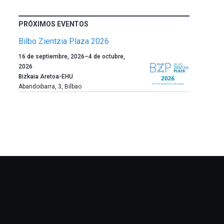
PRÓXIMOS EVENTOS
Bilbo Zientzia Plaza 2026
Un
16 de septiembre, 2026
–
4 de octubre,
año
2026
más,
Bizkaia Aretoa-EHU
Bilbao
Abandoibarra, 3
,
Bilbao
dará
la
bienvenida
al
otoño
con
la
celebración
de
la
novena
edición
de