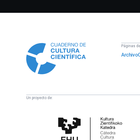
Información
Páginas del
Archivo
Un proyecto de:
Cátedra
de
Cultura
Científica
de