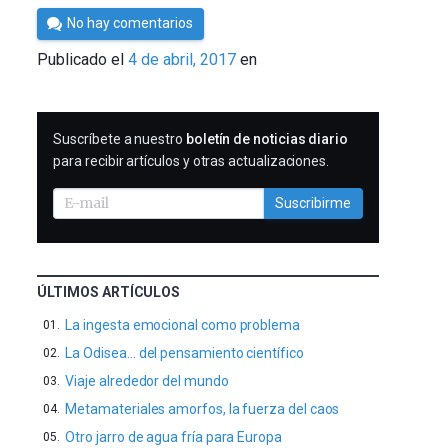
Por
No hay comentarios
César
Publicado el
4 de abril, 2017
en
Tomé
SUSCRIBIRME
Suscríbete a nuestro
boletín de noticias diario
para recibir artículos y otras actualizaciones.
Suscribirme
ÚLTIMOS ARTÍCULOS
La ingesta emocional como problema
La Odisea… del pensamiento científico
Viaje alrededor del mundo
Metamateriales amorfos, la fuerza del caos
Otro jarro de agua fría para Europa