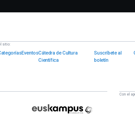
 sitio:
Categorías
Eventos
Cátedra de Cultura
Suscríbete al
Científica
boletín
Con el ap
Euskampus
Fundazioa