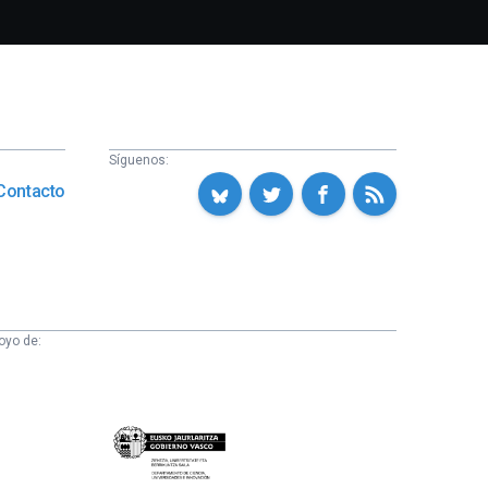
Síguenos:
Contacto
oyo de:
Eusko
Jaurlaritza