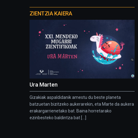
Otros
proyectos
ZIENTZIA KAIERA
Ura Marten
Gizakiak aspaldidanik amestu du beste planeta
batzuetan bizitzeko aukerarekin, eta Marte da aukera
erakargarrienetako bat. Baina horretarako
ezinbesteko baldintza bat [...]