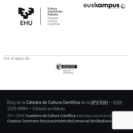
Cátedra
Euskampus
de
Fundazioa
Cultura
Científica
de
la
UPV/EHU
Con el apoyo de:
Eusko
Jaurlaritza
-
Zientzia,
Unibertsitate
eta
Blog de la
Cátedra de Cultura Científica
de la
UPV
/
EHU
—
ISSN
2529-8984
—
Editado en Bilbao
Berrikuntza
2011-2026
Cuaderno de Cultura Científica
está bajo una licencia
saila
Creative Commons Reconocimiento-NoComercial-SinObraDerivada 4.0