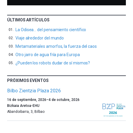
ÚLTIMOS ARTÍCULOS
La Odisea… del pensamiento científico
Viaje alrededor del mundo
Metamateriales amorfos, la fuerza del caos
Otro jarro de agua fría para Europa
¿Pueden los robots dudar de sí mismos?
PRÓXIMOS EVENTOS
Bilbo Zientzia Plaza 2026
Un
16 de septiembre, 2026
–
4 de octubre, 2026
año
Bizkaia Aretoa-EHU
más,
Abandoibarra, 3
,
Bilbao
Bilbao
dará
la