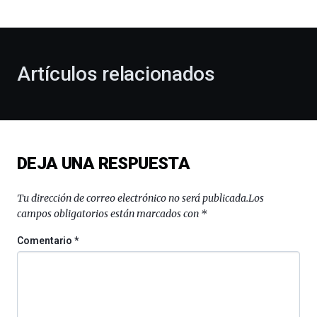
bienvenida
al
otoño
con
la
Artículos relacionados
celebración
de
la
novena
edición
de
DEJA UNA RESPUESTA
Bilbo
Zientzia
Plaza
Tu dirección de correo electrónico no será publicada.
Los
(BZP),
campos obligatorios están marcados con
*
un
festival
Comentario
*
que
llenará
la
ciudad
de
monólogos,