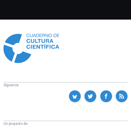
Información
Síguenos:
Un proyecto de: