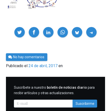
Compartir
Por
No hay comentarios
César
Publicado el
24 de abril, 2017
en
Tomé
SUSCRIBIRME
Suscríbete a nuestro
boletín de noticias diario
para
recibir artículos y otras actualizaciones.
Suscribirme