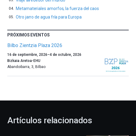
Viaje alrededor del mundo
Metamateriales amorfos, la fuerza del caos
Otro jarro de agua fría para Europa
PRÓXIMOS EVENTOS
Bilbo Zientzia Plaza 2026
Un
16 de septiembre, 2026
–
4 de octubre, 2026
año
Bizkaia Aretoa-EHU
más,
Abandoibarra, 3
,
Bilbao
Bilbao
dará
la
bienvenida
al
otoño
con
la
Artículos relacionados
celebración
de
la