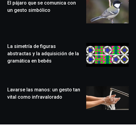
El pájaro que se comunica con
novena
edición
un gesto simbólico
de
Bilbo
Zientzia
Plaza
(BZP),
La simetría de figuras
un
festival
abstractas y la adquisición de la
que
gramática en bebés
llenará
la
ciudad
de
monólogos,
Lavarse las manos: un gesto tan
exposiciones,
vital como infravalorado
conferencias,
docufórums
y
espectáculos
de
ciencia