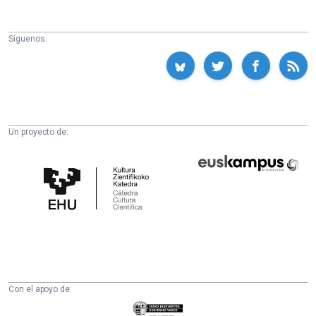
Síguenos:
Un proyecto de:
Cátedra
Euskampus
de
Fundazioa
Cultura
Científica
de
la
UPV/EHU
Con el apoyo de:
Eusko