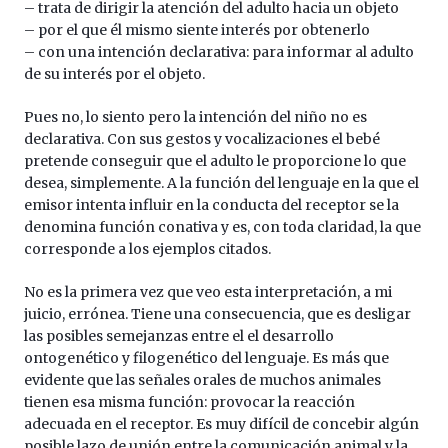
– trata de dirigir la atención del adulto hacia un objeto
– por el que él mismo siente interés por obtenerlo
– con una intención declarativa: para informar al adulto
de su interés por el objeto.
Pues no, lo siento pero la intención del niño no es
declarativa. Con sus gestos y vocalizaciones el bebé
pretende conseguir que el adulto le proporcione lo que
desea, simplemente. A la función del lenguaje en la que el
emisor intenta influir en la conducta del receptor se la
denomina función conativa y es, con toda claridad, la que
corresponde a los ejemplos citados.
No es la primera vez que veo esta interpretación, a mi
juicio, errónea. Tiene una consecuencia, que es desligar
las posibles semejanzas entre el el desarrollo
ontogenético y filogenético del lenguaje. Es más que
evidente que las señales orales de muchos animales
tienen esa misma función: provocar la reacción
adecuada en el receptor. Es muy difícil de concebir algún
posible lazo de unión entre la comunicación animal y la