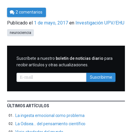
Por
2 comentarios
César
Publicado el
1 de mayo, 2017
en
Investigación UPV/EHU
Tomé
neurociencia
SUSCRIBIRME
Suscríbete a nuestro
boletín de noticias diario
para
recibir artículos y otras actualizaciones.
Suscribirme
ÚLTIMOS ARTÍCULOS
La ingesta emocional como problema
La Odisea… del pensamiento científico