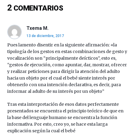
del
2
COMENTARIOS
16
de
septiembre
al
Txema M.
4
13 de diciembre, 2017
de
octubre.
Pues lamento disentir en la siguiente afirmación: «la
La
tipología de los gestos en estas combinaciones de gesto y
iniciativa,
vocalización son “principalmente deícticos”, esto es,
organizada
“gestos de ejecución, como apuntar, dar, mostrar, ofrecer
por
y realizar peticiones para dirigir la atención del adulto
la
hacia un objeto por el cual el bebé siente interés por
Cátedra…
obtenerlo con una intención declarativa, es decir, para
informar al adulto de su interés por un objeto”
Tras esta interpretación de esos datos perfectamente
presentados se encuentra el principio teórico de que en
la base del lenguaje humano se encuentra la función
informativa. Por esto, creo yo, se hace esta larga
explicación según la cual el bebé