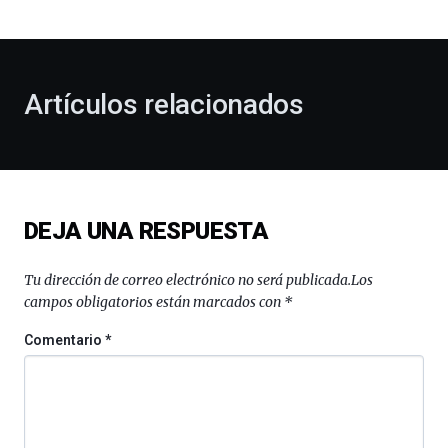
bienvenida
al
otoño
con
la
Artículos relacionados
celebración
de
la
novena
edición
de
DEJA UNA RESPUESTA
Bilbo
Zientzia
Plaza
Tu dirección de correo electrónico no será publicada.
Los
(BZP),
campos obligatorios están marcados con
*
un
festival
Comentario
*
que
llenará
la
ciudad
de
monólogos,