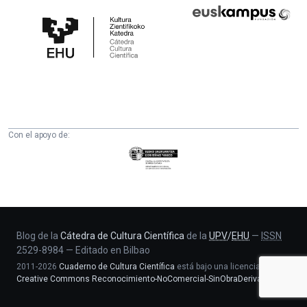
Cátedra
Euskampus
de
Fundazioa
Cultura
Científica
de
la
UPV/EHU
Con el apoyo de:
Eusko
Jaurlaritza
-
Zientzia,
Unibertsitate
eta
Blog de la
Cátedra de Cultura Científica
de la
UPV
/
EHU
—
ISSN
2529-8984
—
Editado en Bilbao
Berrikuntza
2011-2026
Cuaderno de Cultura Científica
está bajo una licencia
saila
Creative Commons Reconocimiento-NoComercial-SinObraDerivada 4.0