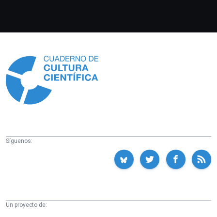
Información
Síguenos:
Un proyecto de: