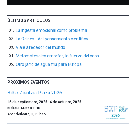
ÚLTIMOS ARTÍCULOS
La ingesta emocional como problema
La Odisea… del pensamiento científico
Viaje alrededor del mundo
Metamateriales amorfos, la fuerza del caos
Otro jarro de agua fría para Europa
PRÓXIMOS EVENTOS
Bilbo Zientzia Plaza 2026
Un
16 de septiembre, 2026
–
4 de octubre, 2026
año
Bizkaia Aretoa-EHU
más,
Abandoibarra, 3
,
Bilbao
Bilbao
dará
la