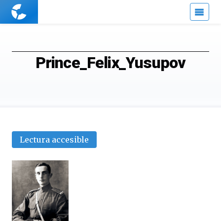
Cuaderno
de
Cultura
Científica
Prince_Felix_Yusupov
Lectura accesible