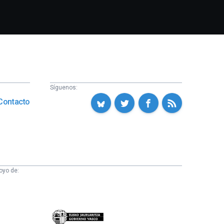
Síguenos:
Contacto
oyo de:
Eusko