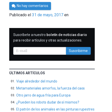
Por
No hay comentarios
Cultura
Publicado el
31 de mayo, 2017
en
Cientifica
SUSCRIBIRME
Suscríbete a nuestro
boletín de noticias diario
para recibir artículos y otras actualizaciones.
Suscribirme
ÚLTIMOS ARTÍCULOS
Viaje alrededor del mundo
Metamateriales amorfos, la fuerza del caos
Otro jarro de agua fría para Europa
¿Pueden los robots dudar de sí mismos?
El patrón de los animales en las pinturas rupestres