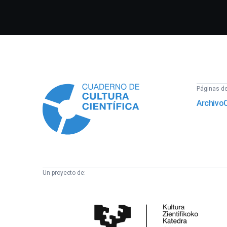
Información
Páginas del
Archivo
Un proyecto de:
Cátedra
de
Cultura
Científica