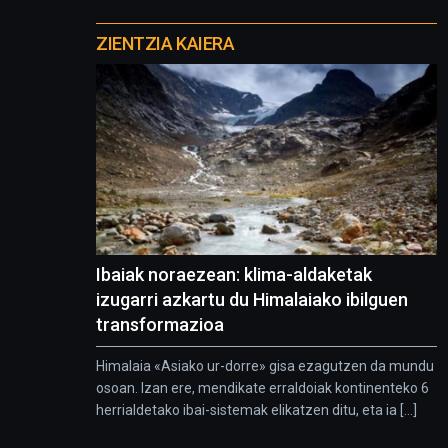
Otros
proyectos
ZIENTZIA KAIERA
Ibaiak noraezean: klima-aldaketak
izugarri azkartu du Himalaiako ibilguen
transformazioa
Himalaia «Asiako ur-dorre» gisa ezagutzen da mundu
osoan. Izan ere, mendikate erraldoiak kontinenteko 6
herrialdetako ibai-sistemak elikatzen ditu, eta ia [...]