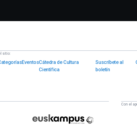
 sitio:
Categorías
Eventos
Cátedra de Cultura
Suscríbete al
Científica
boletín
Con el ap
Euskampus
Fundazioa