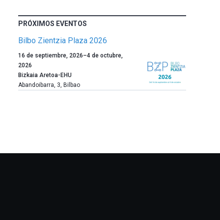
PRÓXIMOS EVENTOS
Bilbo Zientzia Plaza 2026
Un
16 de septiembre, 2026
–
4 de octubre,
año
2026
más,
Bizkaia Aretoa-EHU
Bilbao
Abandoibarra, 3
,
Bilbao
dará
la
bienvenida
al
otoño
con
la
celebración
de
la
novena
edición
de