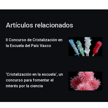
bienvenida
al
otoño
con
la
Artículos relacionados
celebración
de
la
II Concurso de Cristalización en
novena
edición
la Escuela del País Vasco
de
Bilbo
Zientzia
Plaza
(BZP),
‘Cristalización en la escuela’, un
un
festival
concurso para fomentar el
que
interés por la ciencia
llenará
la
ciudad
de
monólogos,