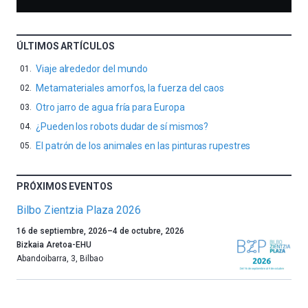
ÚLTIMOS ARTÍCULOS
Viaje alrededor del mundo
Metamateriales amorfos, la fuerza del caos
Otro jarro de agua fría para Europa
¿Pueden los robots dudar de sí mismos?
El patrón de los animales en las pinturas rupestres
PRÓXIMOS EVENTOS
Bilbo Zientzia Plaza 2026
Un
16 de septiembre, 2026
–
4 de octubre, 2026
año
Bizkaia Aretoa-EHU
más,
Abandoibarra, 3
,
Bilbao
Bilbao
dará
la