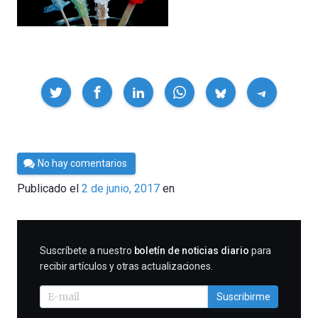
Compartir
Por
No hay comentarios
César
Publicado el
2 de junio, 2017
en
Tomé
SUSCRIBIRME
Suscríbete a nuestro
boletín de noticias diario
para
recibir artículos y otras actualizaciones.
Suscribirme