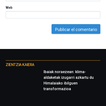
Web
Otros
proyectos
ZIENTZIA KAIERA
Ibaiak noraezean: klima-
aldaketak izugarri azkartu du
Himalaiako ibilguen
transformazioa