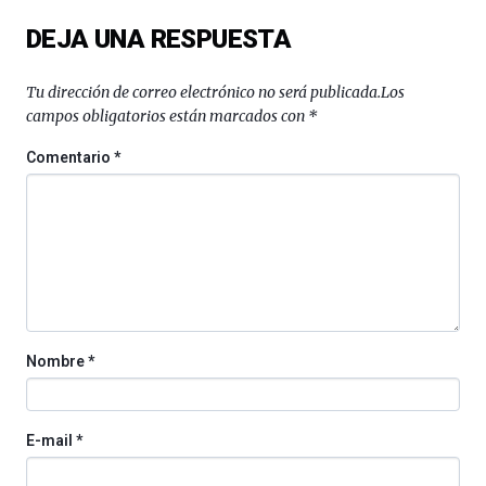
exposiciones,
DEJA UNA RESPUESTA
conferencias,
docufórums
y
Tu dirección de correo electrónico no será publicada.
Los
espectáculos
campos obligatorios están marcados con
*
de
ciencia
Comentario
*
del
16
de
septiembre
al
4
de
octubre.
La
Nombre
*
iniciativa,
organizada
por
la
E-mail
*
Cátedra…