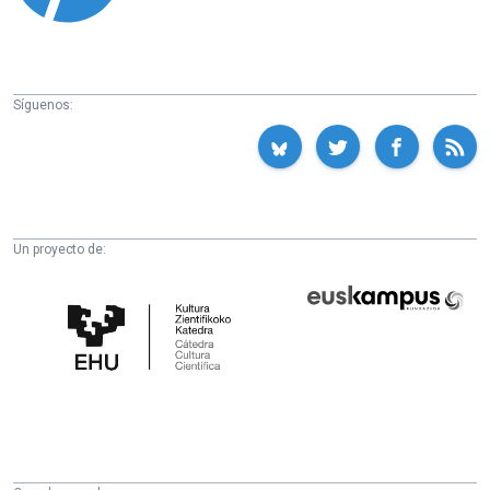
Síguenos:
Un proyecto de:
Cátedra
Euskampus
de
Fundazioa
Cultura
Científica
de
la
UPV/EHU