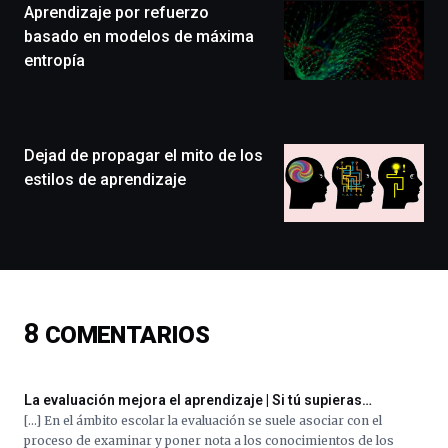
Aprendizaje por refuerzo
un
festival
basado en modelos de máxima
que
entropía
llenará
la
ciudad
de
monólogos,
Dejad de propagar el mito de los
exposiciones,
estilos de aprendizaje
conferencias,
docufórums
y
espectáculos
de
ciencia
del
8
COMENTARIOS
16
de
septiembre
al
La evaluación mejora el aprendizaje | Si tú supieras…
4
[…] En el ámbito escolar la evaluación se suele asociar con el
de
proceso de examinar y poner nota a los conocimientos de los