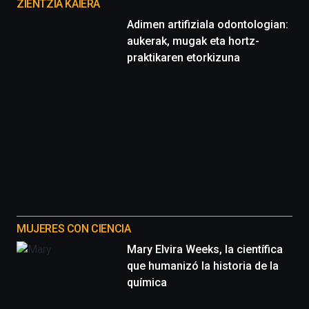
proyectos
ZIENTZIA KAIERA
Adimen artifiziala odontologian:
aukerak, mugak eta hortz-
praktikaren etorkizuna
MUJERES CON CIENCIA
Mary Elvira Weeks, la científica
que humanizó la historia de la
química