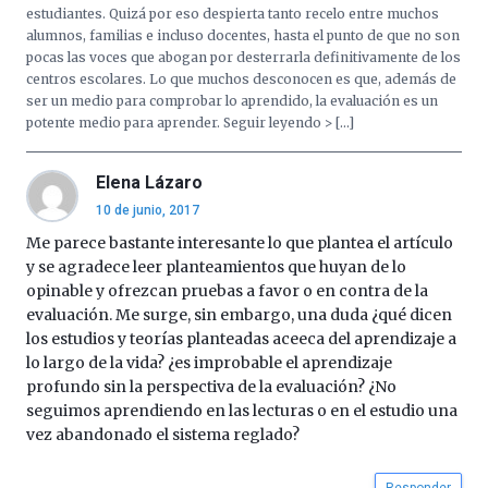
octubre.
estudiantes. Quizá por eso despierta tanto recelo entre muchos
La
alumnos, familias e incluso docentes, hasta el punto de que no son
iniciativa,
pocas las voces que abogan por desterrarla definitivamente de los
organizada
centros escolares. Lo que muchos desconocen es que, además de
por
ser un medio para comprobar lo aprendido, la evaluación es un
la
potente medio para aprender. Seguir leyendo > […]
Cátedra…
Elena Lázaro
10 de junio, 2017
Me parece bastante interesante lo que plantea el artículo
y se agradece leer planteamientos que huyan de lo
opinable y ofrezcan pruebas a favor o en contra de la
evaluación. Me surge, sin embargo, una duda ¿qué dicen
los estudios y teorías planteadas aceeca del aprendizaje a
lo largo de la vida? ¿es improbable el aprendizaje
profundo sin la perspectiva de la evaluación? ¿No
seguimos aprendiendo en las lecturas o en el estudio una
vez abandonado el sistema reglado?
Responder