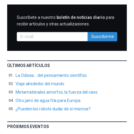
SUSCRIBIRME
Suscríbete a nuestro
boletín de noticias diario
para
recibir artículos y otras actualizaciones.
Suscribirme
ÚLTIMOS ARTÍCULOS
La Odisea… del pensamiento científico
Viaje alrededor del mundo
Metamateriales amorfos, la fuerza del caos
Otro jarro de agua fría para Europa
¿Pueden los robots dudar de sí mismos?
PRÓXIMOS EVENTOS