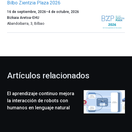
Bilbo Zientzia Plaza 2026
Un
16 de septiembre, 2026
–
4 de octubre, 2026
año
Bizkaia Aretoa-EHU
más,
Abandoibarra, 3
,
Bilbao
Bilbao
dará
la
bienvenida
al
otoño
con
la
Artículos relacionados
celebración
de
la
El aprendizaje continuo mejora
novena
edición
la interacción de robots con
de
humanos en lenguaje natural
Bilbo
Zientzia
Plaza
(BZP),