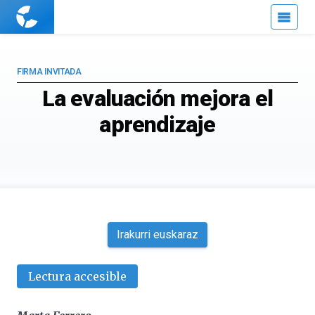
Cuaderno
de
Cultura
Científica
FIRMA INVITADA
La evaluación mejora el
aprendizaje
Irakurri euskaraz
Lectura accesible