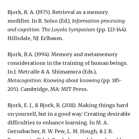
Bjork, R. A. (1975). Retrieval as a memory
modifier. In R. Solso (Ed.),
Information processing
and cognition: The Loyola Symposium
(pp. 123-144).
Hillsdale, NJ: Erlbaum.
Bjork, R.A. (1994). Memory and metamemory
considerations in the training of human beings.
In J. Metcalfe & A. Shimamura (Eds.),
Metacognition: Knowing about knowing
(pp. 185-
205). Cambridge, MA: MIT Press.
Bjork, E. J., & Bjork, R. (2011). Making things hard
on yourself, but in a good way: Creating desirable
difficulties to enhance learning. In M. A.
Gernsbacher, R. W. Pew, L. M. Hough, & J. R.