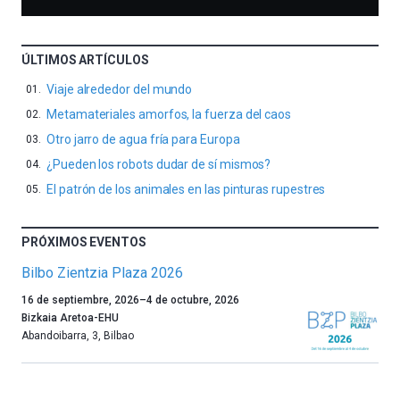
ÚLTIMOS ARTÍCULOS
Viaje alrededor del mundo
Metamateriales amorfos, la fuerza del caos
Otro jarro de agua fría para Europa
¿Pueden los robots dudar de sí mismos?
El patrón de los animales en las pinturas rupestres
PRÓXIMOS EVENTOS
Bilbo Zientzia Plaza 2026
Un
16 de septiembre, 2026
–
4 de octubre, 2026
año
Bizkaia Aretoa-EHU
más,
Abandoibarra, 3
,
Bilbao
Bilbao
dará
la