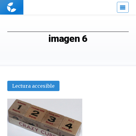
Cuaderno
de
Cultura
Científica
imagen 6
Lectura accesible