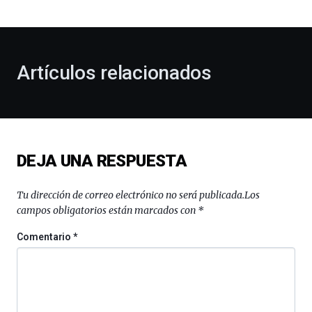
bienvenida
al
otoño
con
la
Artículos relacionados
celebración
de
la
novena
edición
de
DEJA UNA RESPUESTA
Bilbo
Zientzia
Plaza
Tu dirección de correo electrónico no será publicada.
Los
(BZP),
campos obligatorios están marcados con
*
un
festival
Comentario
*
que
llenará
la
ciudad
de
monólogos,