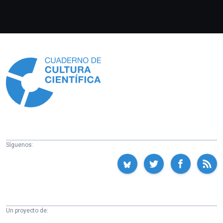
Información
Síguenos:
Un proyecto de: