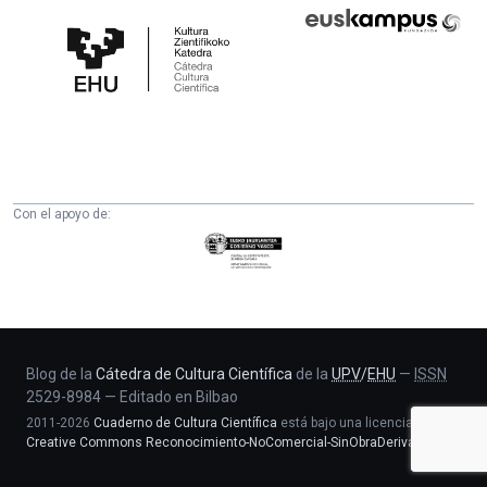
Cátedra
Euskampus
de
Fundazioa
Cultura
Científica
de
la
UPV/EHU
Con el apoyo de:
Eusko
Jaurlaritza
-
Zientzia,
Unibertsitate
eta
Blog de la
Cátedra de Cultura Científica
de la
UPV
/
EHU
—
ISSN
2529-8984
—
Editado en Bilbao
Berrikuntza
2011-2026
Cuaderno de Cultura Científica
está bajo una licencia
saila
Creative Commons Reconocimiento-NoComercial-SinObraDerivada 4.0