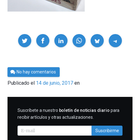
Compartir
Por
No hay comentarios
César
Publicado el
14 de junio, 2017
en
Tomé
SUSCRIBIRME
Suscríbete a nuestro
boletín de noticias diario
para
recibir artículos y otras actualizaciones.
Suscribirme