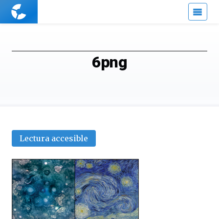
Cuaderno
de
Cultura
Científica
6png
Lectura accesible