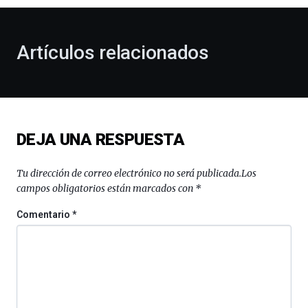
otoño
con
la
Artículos relacionados
celebración
de
la
novena
edición
de
DEJA UNA RESPUESTA
Bilbo
Zientzia
Plaza
Tu dirección de correo electrónico no será publicada.
Los
(BZP),
campos obligatorios están marcados con
*
un
festival
Comentario
*
que
llenará
la
ciudad
de
monólogos,
exposiciones,